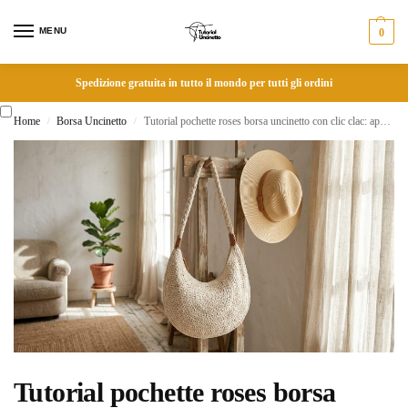
MENU
0
Spedizione gratuita in tutto il mondo per tutti gli ordini
Home
Borsa Uncinetto
Tutorial pochette roses borsa uncinetto con clic clac: applica la chiusura vintage al filato
/
/
Tutorial pochette roses borsa