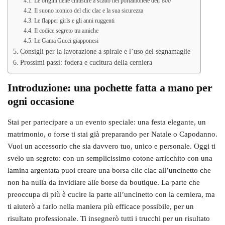
Le origini delle chiusure a scatto nei portamonete dell’800
Il suono iconico del clic clac e la sua sicurezza
Le flapper girls e gli anni ruggenti
Il codice segreto tra amiche
Le Gama Gucci giapponesi
Consigli per la lavorazione a spirale e l’uso del segnamaglie
Prossimi passi: fodera e cucitura della cerniera
Introduzione: una pochette fatta a mano per
ogni occasione
Stai per partecipare a un evento speciale: una festa elegante, un
matrimonio, o forse ti stai già preparando per Natale o Capodanno.
Vuoi un accessorio che sia davvero tuo, unico e personale. Oggi ti
svelo un segreto: con un semplicissimo cotone arricchito con una
lamina argentata puoi creare una borsa clic clac all’uncinetto che
non ha nulla da invidiare alle borse da boutique. La parte che
preoccupa di più è cucire la parte all’uncinetto con la cerniera, ma
ti aiuterò a farlo nella maniera più efficace possibile, per un
risultato professionale. Ti insegnerò tutti i trucchi per un risultato