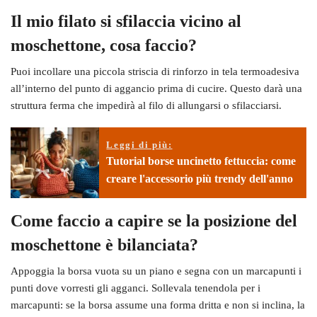
Il mio filato si sfilaccia vicino al
moschettone, cosa faccio?
Puoi incollare una piccola striscia di rinforzo in tela termoadesiva
all’interno del punto di aggancio prima di cucire. Questo darà una
struttura ferma che impedirà al filo di allungarsi o sfilacciarsi.
Leggi di più:
Tutorial borse uncinetto fettuccia: come
creare l'accessorio più trendy dell'anno
Come faccio a capire se la posizione del
moschettone è bilanciata?
Appoggia la borsa vuota su un piano e segna con un marcapunti i
punti dove vorresti gli agganci. Sollevala tenendola per i
marcapunti: se la borsa assume una forma dritta e non si inclina, la