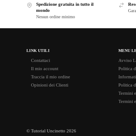
Spedizione gratuita in tutto il
Reso
mondo
Gara
Nessun ordine minimo
LINK UTILI
MENU L
Contattaci
Avviso L
Il mio account
Politica 
Traccia il mio ordine
Informati
Opinioni dei Clienti
Politica 
Termini e
Termini e
© Tutorial Uncinetto 2026