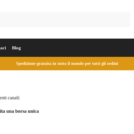
Cerca
aci
Blog
Spedizione gratuita in tutto il mondo per tutti gli ordini
enti canali:
ita una borsa unica