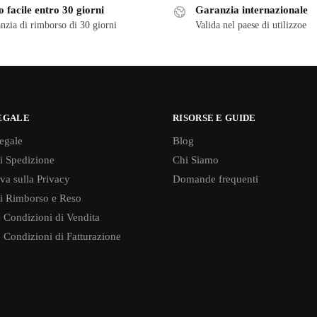
 facile entro 30 giorni
Garanzia internazionale
nzia di rimborso di 30 giorni
Valida nel paese di utilizzoe
EGALE
RISORSE E GUIDE
egale
Blog
di Spedizione
Chi Siamo
va sulla Privacy
Domande frequenti
di Rimborso e Reso
 Condizioni di Vendita
 Condizioni di Fatturazione