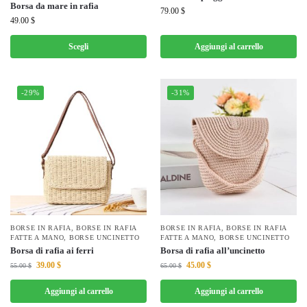
Borsa da mare in rafia
79.00
$
49.00
$
Scegli
Aggiungi al carrello
-29%
-31%
BORSE IN RAFIA
,
BORSE IN RAFIA
BORSE IN RAFIA
,
BORSE IN RAFIA
FATTE A MANO
,
BORSE UNCINETTO
FATTE A MANO
,
BORSE UNCINETTO
Borsa di rafia ai ferri
Borsa di rafia all’uncinetto
39.00
$
45.00
$
55.00
$
65.00
$
Aggiungi al carrello
Aggiungi al carrello