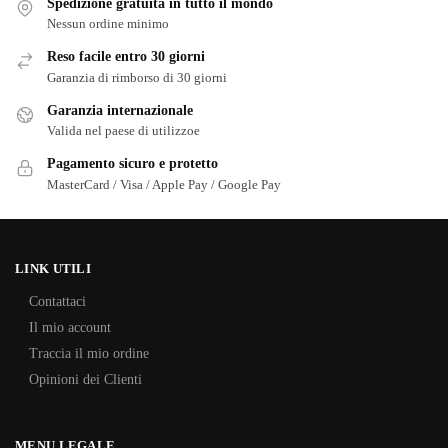
Spedizione gratuita in tutto il mondo
Nessun ordine minimo
Reso facile entro 30 giorni
Garanzia di rimborso di 30 giorni
Garanzia internazionale
Valida nel paese di utilizzoe
Pagamento sicuro e protetto
MasterCard / Visa / Apple Pay / Google Pay
LINK UTILI
Contattaci
Il mio account
Traccia il mio ordine
Opinioni dei Clienti
MENU LEGALE