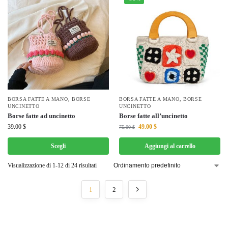
BORSA FATTE A MANO
,
BORSE
BORSA FATTE A MANO
,
BORSE
UNCINETTO
UNCINETTO
Borse fatte ad uncinetto
Borse fatte all’uncinetto
39.00
$
49.00
$
75.00
$
Scegli
Aggiungi al carrello
Visualizzazione di 1-12 di 24 risultati
1
2