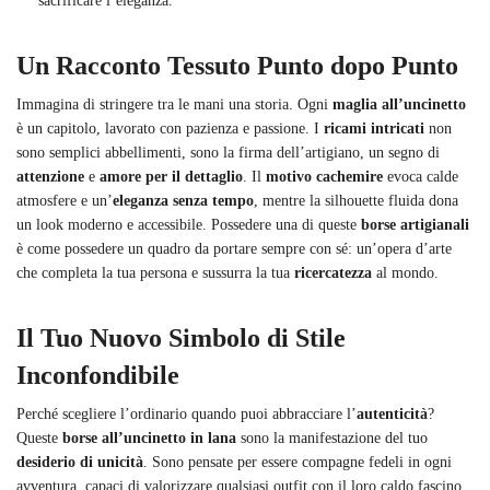
sacrificare l’eleganza.
Un Racconto Tessuto Punto dopo Punto
Immagina di stringere tra le mani una storia. Ogni
maglia all’uncinetto
è un capitolo, lavorato con pazienza e passione. I
ricami intricati
non
sono semplici abbellimenti, sono la firma dell’artigiano, un segno di
attenzione
e
amore per il dettaglio
. Il
motivo cachemire
evoca calde
atmosfere e un’
eleganza senza tempo
, mentre la silhouette fluida dona
un look moderno e accessibile. Possedere una di queste
borse artigianali
è come possedere un quadro da portare sempre con sé: un’opera d’arte
che completa la tua persona e sussurra la tua
ricercatezza
al mondo.
Il Tuo Nuovo Simbolo di Stile
Inconfondibile
Perché scegliere l’ordinario quando puoi abbracciare l’
autenticità
?
Queste
borse all’uncinetto in lana
sono la manifestazione del tuo
desiderio di unicità
. Sono pensate per essere compagne fedeli in ogni
avventura, capaci di valorizzare qualsiasi outfit con il loro caldo fascino.