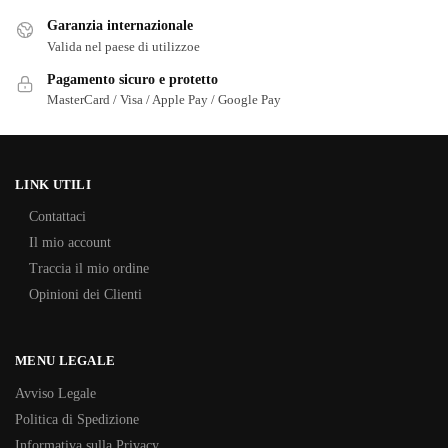
Garanzia internazionale
Valida nel paese di utilizzoe
Pagamento sicuro e protetto
MasterCard / Visa / Apple Pay / Google Pay
LINK UTILI
Contattaci
Il mio account
Traccia il mio ordine
Opinioni dei Clienti
MENU LEGALE
Avviso Legale
Politica di Spedizione
Informativa sulla Privacy