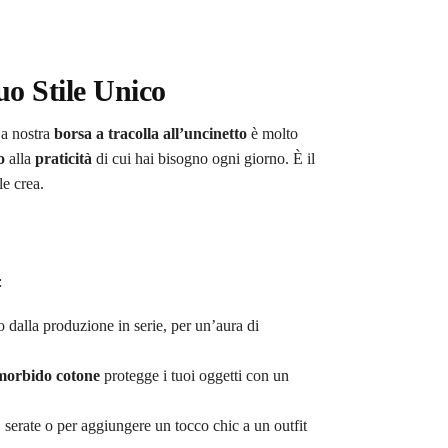
uo Stile Unico
La nostra
borsa a tracolla all’uncinetto
è molto
o
alla
praticità
di cui hai bisogno ogni giorno. È il
e crea.
:
o dalla produzione in serie, per un’aura di
morbido cotone
protegge i tuoi oggetti con un
, serate o per aggiungere un tocco chic a un outfit