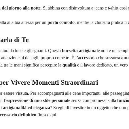
 dal giorno alla notte
. Si abbina con disinvoltura a jeans e t-shirt così
atta alla tua altezza per un
porto comodo
, mentre la chiusura pratica ti
arla di Te
ttura la luce e gli sguardi. Questa
borsetta artigianale
non è un sempli
 attenzione ai dettagli, proprio come te. È l’accessorio che sussurra
aute
la tra le mani significa percepire la
qualità
e il lavoro dedicato, un vero
per Vivere Momenti Straordinari
r essere vissuta. Per accompagnarti alle cene importanti, alle passeggiate
: l’
espressione di uno stile personale
senza compromessi sulla
funzio
di
artigianalità ed eleganza
? Scegli di investire in un oggetto che non
ccessorio definitivo
finisce qui.