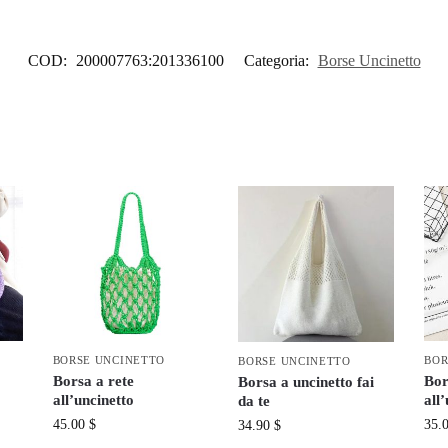
COD:
200007763:201336100
Categoria:
Borse Uncinetto
BORSE UNCINETTO
BOR
BORSE UNCINETTO
Borsa a rete
Bor
Borsa a uncinetto fai
all’uncinetto
all
da te
45.00
$
35.
34.90
$