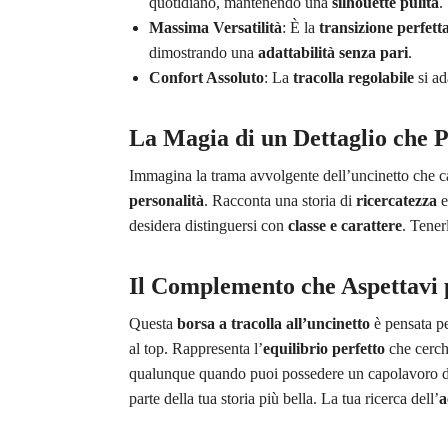
quotidiano, mantenendo una
silhouette pulita
.
Massima Versatilità
: È la
transizione perfetta
dimostrando una
adattabilità senza pari
.
Confort Assoluto
: La
tracolla regolabile
si ad
La Magia di un Dettaglio che P
Immagina la trama avvolgente dell’uncinetto che ca
personalità
. Racconta una storia di
ricercatezza
e
desidera distinguersi con
classe e carattere
. Tener
Il Complemento che Aspettavi 
Questa
borsa a tracolla all’uncinetto
è pensata pe
al top. Rappresenta l’
equilibrio perfetto
che cerchi
qualunque quando puoi possedere un capolavoro 
parte della tua storia più bella. La tua ricerca dell’
a