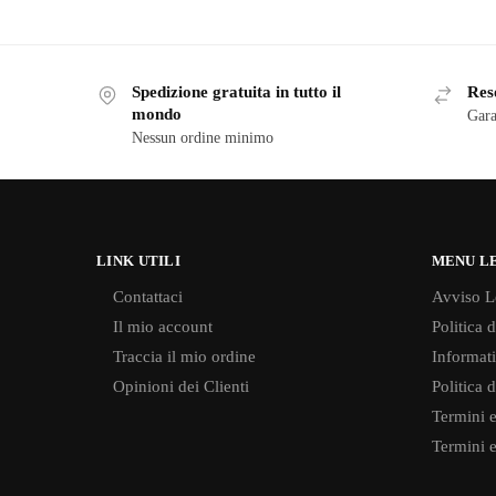
Spedizione gratuita in tutto il
Reso
mondo
Gara
Nessun ordine minimo
LINK UTILI
MENU L
Contattaci
Avviso L
Il mio account
Politica 
Traccia il mio ordine
Informati
Opinioni dei Clienti
Politica 
Termini e
Termini e