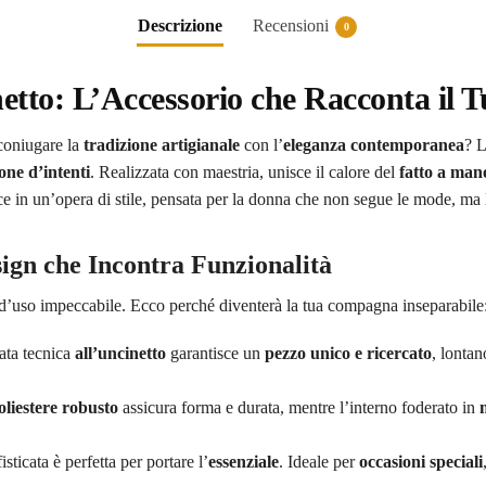
Descrizione
Recensioni
0
netto: L’Accessorio che Racconta il T
coniugare la
tradizione artigianale
con l’
eleganza contemporanea
? 
one d’intenti
. Realizzata con maestria, unisce il calore del
fatto a man
 in un’opera di stile, pensata per la donna che non segue le mode, ma l
sign che Incontra Funzionalità
a d’uso impeccabile. Ecco perché diventerà la tua compagna inseparabile
nata tecnica
all’uncinetto
garantisce un
pezzo unico e ricercato
, lontan
oliestere robusto
assicura forma e durata, mentre l’interno foderato in
sticata è perfetta per portare l’
essenziale
. Ideale per
occasioni speciali