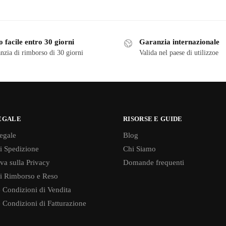
 facile entro 30 giorni
Garanzia internazionale
nzia di rimborso di 30 giorni
Valida nel paese di utilizzoe
EGALE
RISORSE E GUIDE
egale
Blog
di Spedizione
Chi Siamo
va sulla Privacy
Domande frequenti
di Rimborso e Reso
 Condizioni di Vendita
 Condizioni di Fatturazione