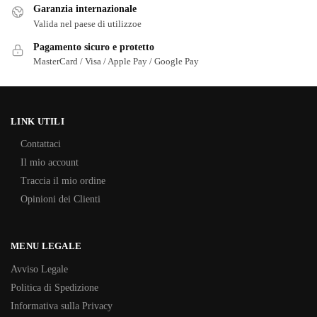
Garanzia internazionale
Valida nel paese di utilizzoe
Pagamento sicuro e protetto
MasterCard / Visa / Apple Pay / Google Pay
LINK UTILI
Contattaci
Il mio account
Traccia il mio ordine
Opinioni dei Clienti
MENU LEGALE
Avviso Legale
Politica di Spedizione
Informativa sulla Privacy