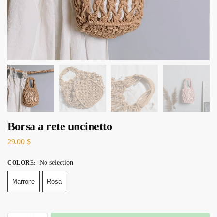
Borsa a rete uncinetto
29.00
$
No selection
COLORE
:
Marrone
Rosa