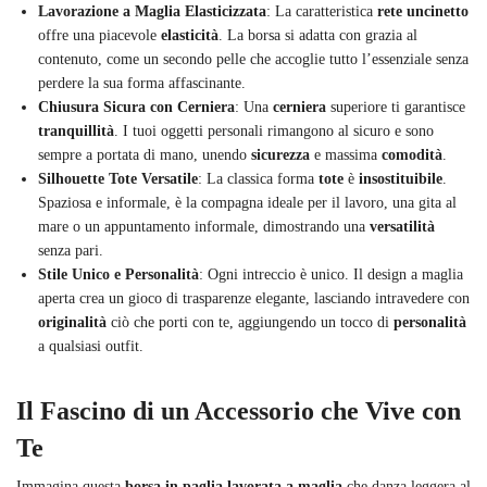
Lavorazione a Maglia Elasticizzata
: La caratteristica
rete uncinetto
offre una piacevole
elasticità
. La borsa si adatta con grazia al
contenuto, come un secondo pelle che accoglie tutto l’essenziale senza
perdere la sua forma affascinante.
Chiusura Sicura con Cerniera
: Una
cerniera
superiore ti garantisce
tranquillità
. I tuoi oggetti personali rimangono al sicuro e sono
sempre a portata di mano, unendo
sicurezza
e massima
comodità
.
Silhouette Tote Versatile
: La classica forma
tote
è
insostituibile
.
Spaziosa e informale, è la compagna ideale per il lavoro, una gita al
mare o un appuntamento informale, dimostrando una
versatilità
senza pari.
Stile Unico e Personalità
: Ogni intreccio è unico. Il design a maglia
aperta crea un gioco di trasparenze elegante, lasciando intravedere con
originalità
ciò che porti con te, aggiungendo un tocco di
personalità
a qualsiasi outfit.
Il Fascino di un Accessorio che Vive con
Te
Immagina questa
borsa in paglia lavorata a maglia
che danza leggera al