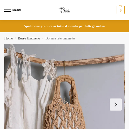
MENU
0
Spedizione gratuita in tutto il mondo per tutti gli ordini
Home
Borse Uncinetto
Borsa a rete uncinetto
/
/