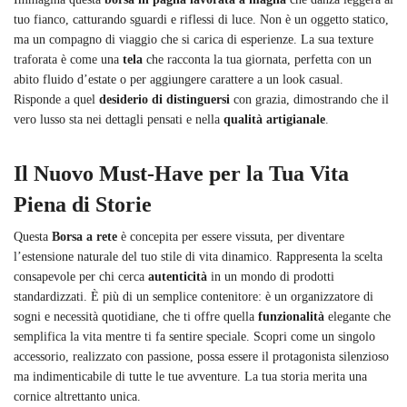
tuo fianco, catturando sguardi e riflessi di luce. Non è un oggetto statico,
ma un compagno di viaggio che si carica di esperienze. La sua texture
traforata è come una
tela
che racconta la tua giornata, perfetta con un
abito fluido d’estate o per aggiungere carattere a un look casual.
Risponde a quel
desiderio di distinguersi
con grazia, dimostrando che il
vero lusso sta nei dettagli pensati e nella
qualità artigianale
.
Il Nuovo Must-Have per la Tua Vita
Piena di Storie
Questa
Borsa a rete
è concepita per essere vissuta, per diventare
l’estensione naturale del tuo stile di vita dinamico. Rappresenta la scelta
consapevole per chi cerca
autenticità
in un mondo di prodotti
standardizzati. È più di un semplice contenitore: è un organizzatore di
sogni e necessità quotidiane, che ti offre quella
funzionalità
elegante che
semplifica la vita mentre ti fa sentire speciale. Scopri come un singolo
accessorio, realizzato con passione, possa essere il protagonista silenzioso
ma indimenticabile di tutte le tue avventure. La tua storia merita una
cornice altrettanto unica.