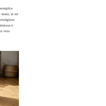
 semplice
e mani, in un
restigiose.
uminosa e
un vero