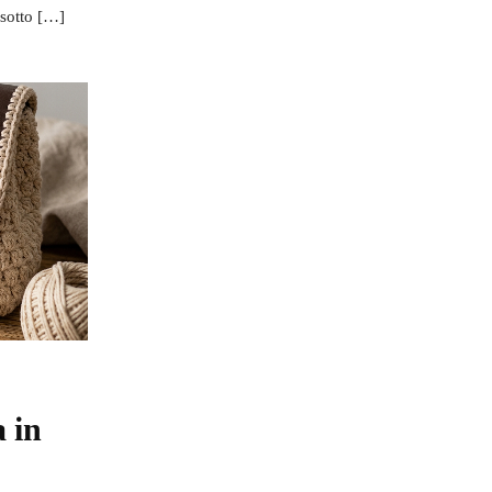
 sotto […]
a in