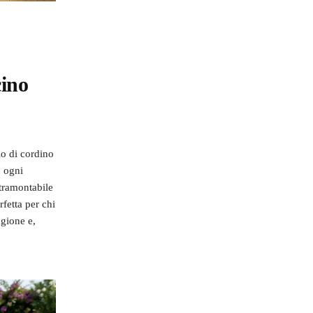
cino
lo di cordino
o ogni
ntramontabile
fetta per chi
agione e,