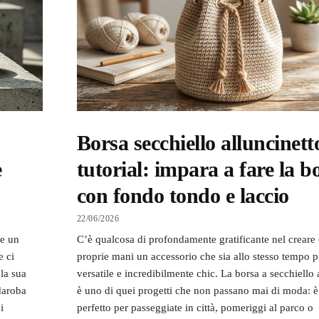
Borsa secchiello alluncinett
e
tutorial: impara a fare la b
con fondo tondo e laccio
22/06/2026
re un
C’è qualcosa di profondamente gratificante nel creare 
e ci
proprie mani un accessorio che sia allo stesso tempo p
la sua
versatile e incredibilmente chic. La borsa a secchiello 
rdaroba
è uno di quei progetti che non passano mai di moda: è
i
perfetto per passeggiate in città, pomeriggi al parco o