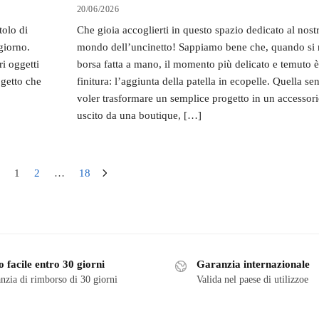
20/06/2026
tolo di
Che gioia accoglierti in questo spazio dedicato al nos
giorno.
mondo dell’uncinetto! Sappiamo bene che, quando si 
i oggetti
borsa fatta a mano, il momento più delicato e temuto è
ogetto che
finitura: l’aggiunta della patella in ecopelle. Quella se
voler trasformare un semplice progetto in un accessor
uscito da una boutique, […]
1
2
…
18
 facile entro 30 giorni
Garanzia internazionale
nzia di rimborso di 30 giorni
Valida nel paese di utilizzoe