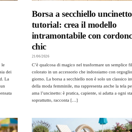
Borsa a secchiello uncinetto
tutorial: crea il modello
intramontabile con cordon
chic
21/06/2026
 le
C’è qualcosa di magico nel trasformare un semplice fi
sia dei
colorato in un accessorio che indossiamo con orgogli
nd. La
giorno. La borsa a secchiello non è solo un classico i
 un
della moda femminile, ma rappresenta anche la tela per
pensata
ama l’uncinetto: è pratica, capiente, si adatta a ogni st
soprattutto, racconta […]