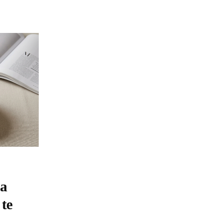
la
 te