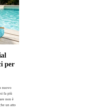
al
ci per
un nuovo
si fa più
are non è
che un atto