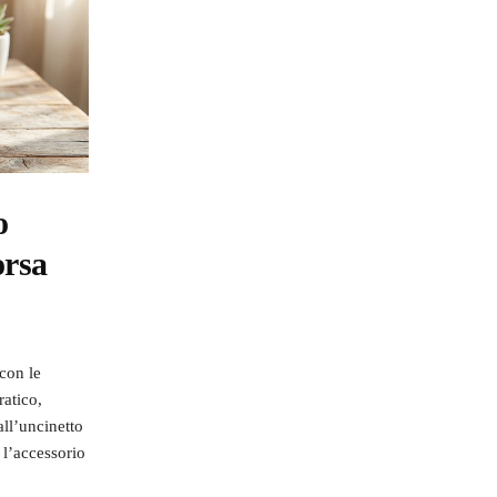
o
orsa
con le
ratico,
all’uncinetto
 l’accessorio