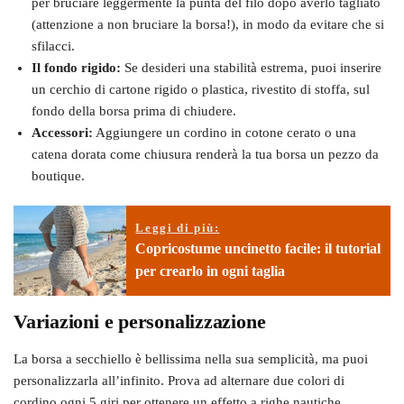
per bruciare leggermente la punta del filo dopo averlo tagliato
(attenzione a non bruciare la borsa!), in modo da evitare che si
sfilacci.
Il fondo rigido:
Se desideri una stabilità estrema, puoi inserire
un cerchio di cartone rigido o plastica, rivestito di stoffa, sul
fondo della borsa prima di chiudere.
Accessori:
Aggiungere un cordino in cotone cerato o una
catena dorata come chiusura renderà la tua borsa un pezzo da
boutique.
Leggi di più:
Copricostume uncinetto facile: il tutorial
per crearlo in ogni taglia
Variazioni e personalizzazione
La borsa a secchiello è bellissima nella sua semplicità, ma puoi
personalizzarla all’infinito. Prova ad alternare due colori di
cordino ogni 5 giri per ottenere un effetto a righe nautiche,