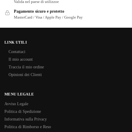
Valida nel paese di utilizzoe
Pagamento sicuro e protetto
MasterCard / Visa / Apple Pay / Google Pay
LINK UTILI
Contattaci
Il mio account
Traccia il mio ordine
Opinioni dei Clienti
MENU LEGALE
Avviso Legale
Politica di Spedizione
Informativa sulla Privacy
Politica di Rimborso e Reso