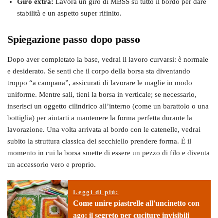
Giro extra:
Lavora un giro di MBSS su tutto il bordo per dare
stabilità e un aspetto super rifinito.
Spiegazione passo dopo passo
Dopo aver completato la base, vedrai il lavoro curvarsi: è normale
e desiderato. Se senti che il corpo della borsa sta diventando
troppo “a campana”, assicurati di lavorare le maglie in modo
uniforme. Mentre sali, tieni la borsa in verticale; se necessario,
inserisci un oggetto cilindrico all’interno (come un barattolo o una
bottiglia) per aiutarti a mantenere la forma perfetta durante la
lavorazione. Una volta arrivata al bordo con le catenelle, vedrai
subito la struttura classica del secchiello prendere forma. È il
momento in cui la borsa smette di essere un pezzo di filo e diventa
un accessorio vero e proprio.
Leggi di più:
Come unire piastrelle all'uncinetto con
ago: il segreto per cuciture invisibili