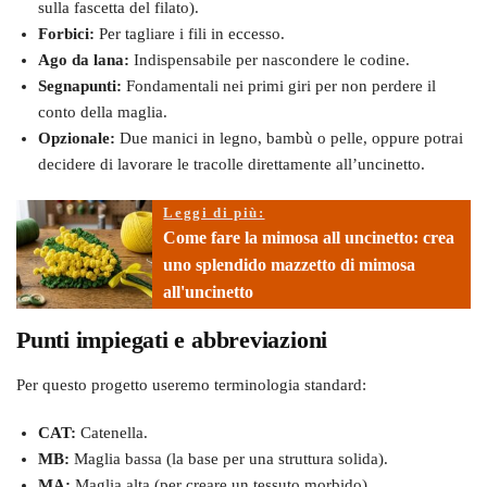
sulla fascetta del filato).
Forbici:
Per tagliare i fili in eccesso.
Ago da lana:
Indispensabile per nascondere le codine.
Segnapunti:
Fondamentali nei primi giri per non perdere il
conto della maglia.
Opzionale:
Due manici in legno, bambù o pelle, oppure potrai
decidere di lavorare le tracolle direttamente all’uncinetto.
Leggi di più:
Come fare la mimosa all uncinetto: crea
uno splendido mazzetto di mimosa
all'uncinetto
Punti impiegati e abbreviazioni
Per questo progetto useremo terminologia standard:
CAT:
Catenella.
MB:
Maglia bassa (la base per una struttura solida).
MA:
Maglia alta (per creare un tessuto morbido).