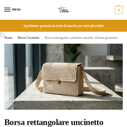
MENU
0
Spedizione gratuita in tutto il mondo per tutti gli ordini
Home
Borsa Uncinetto
Borsa rettangolare uncinetto tutorial: schema geometrico e lineare adatto a ogni filato
/
/
Borsa rettangolare uncinetto