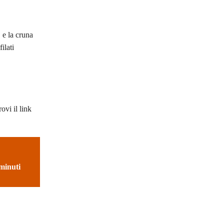
 e la cruna
ilati
ovi il link
 minuti