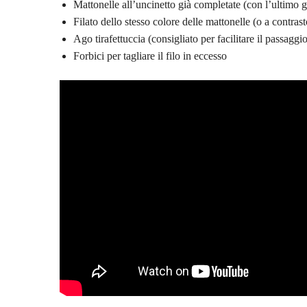
Mattonelle all’uncinetto già completate (con l’ultimo g
Filato dello stesso colore delle mattonelle (o a contrasto
Ago tirafettuccia (consigliato per facilitare il passaggio
Forbici per tagliare il filo in eccesso