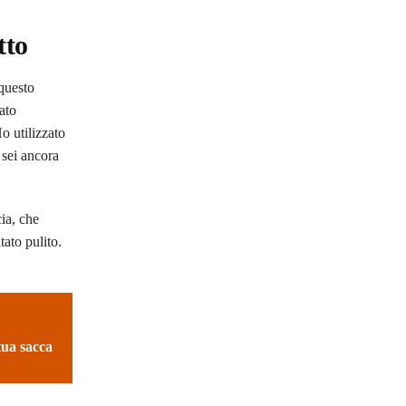
tto
questo
tato
Ho utilizzato
 sei ancora
cia, che
tato pulito.
tua sacca