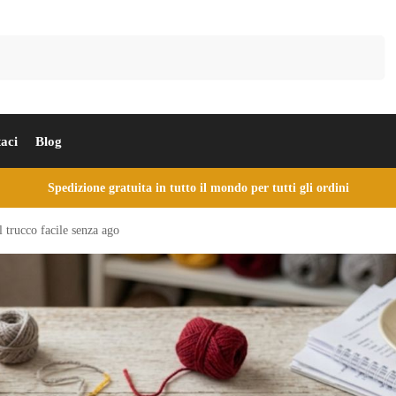
Cerca
aci
Blog
Spedizione gratuita in tutto il mondo per tutti gli ordini
l trucco facile senza ago