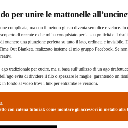
o per unire le mattonelle all’uncine
ione complicata, ma con il metodo giusto diventa semplice e veloce. In 
scoperto di recente e che mi ha conquistato per la sua praticità e il risul
i ottenere una giunzione perfetta su tutto il lato, ordinata e invisibile. 
o Time Out Blanket), realizzato insieme al mio gruppo Facebook. Se non
creativi.
 ago tradizionale per cucire, ma si basa sull’utilizzo di un ago tirafettuc
ll’ago evita di dividere il filo o spezzare le maglie, garantendo un risul
: in fondo al video trovi i link per entrambe le versioni.
ù:
tto con catena tutorial: come montare gli accessori in metallo alla 