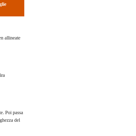
glie
en allineate
ira
te. Poi passa
nghezza del