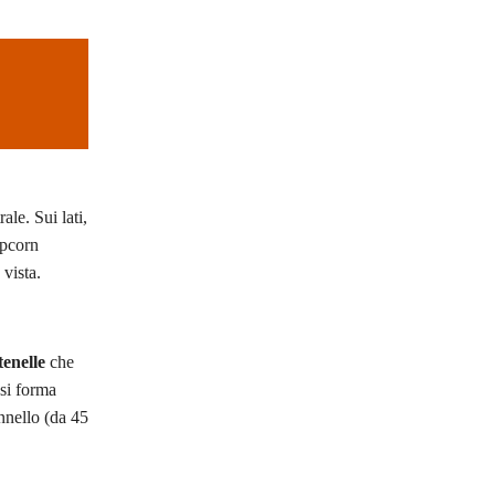
ale. Sui lati,
pcorn
 vista.
tenelle
che
 si forma
nnello (da 45