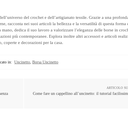
dell’universo del crochet e dell’artigianato tessile. Grazie a una profon
ne, racconta nei suoi articoli la bellezza e la versatilità di questa forma
 mano, dedica il suo lavoro a valorizzare l’eleganza delle borse in croc
ioni più contemporanee. Esplora inoltre altri accessori e articoli realiz
, coperte e decorazioni per la casa.
cato in:
Uncinetto
,
Borsa Uncinetto
ARTICOLO S
senza
Come fare un cappellino all’uncinetto: il tutorial facilissim