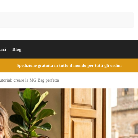
Cerca
aci
Blog
Spedizione gratuita in tutto il mondo per tutti gli ordini
tutorial: creare la MG Bag perfetta