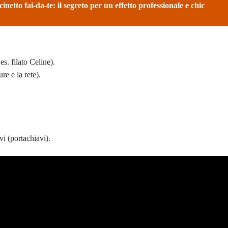
inetto fai-da-te: il segreto per un effetto professionale e chic
es. filato Celine).
ure e la rete).
vi (portachiavi).