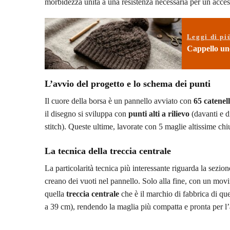
morbidezza unita a una resistenza necessaria per un acces
Leggi di pi
Cappello unc
L’avvio del progetto e lo schema dei punti
Il cuore della borsa è un pannello avviato con
65 catenel
il disegno si sviluppa con
punti alti a rilievo
(davanti e d
stitch). Queste ultime, lavorate con 5 maglie altissime chius
La tecnica della treccia centrale
La particolarità tecnica più interessante riguarda la sezione
creano dei vuoti nel pannello. Solo alla fine, con un mov
quella
treccia centrale
che è il marchio di fabbrica di q
a 39 cm), rendendo la maglia più compatta e pronta per l