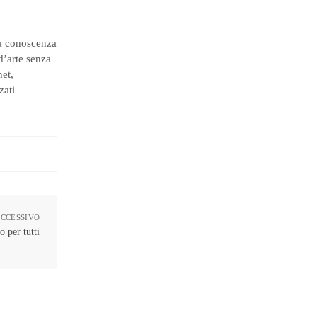
da conoscenza
 d’arte senza
het,
zati
UCCESSIVO
o per tutti