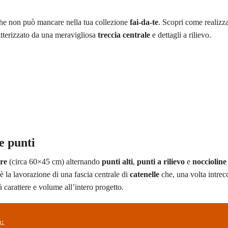
che non può mancare nella tua collezione
fai-da-te
. Scopri come realizza
atterizzato da una meravigliosa
treccia centrale
e dettagli a rilievo.
e punti
are
(circa 60×45 cm) alternando
punti alti
,
punti a rilievo
e
noccioline
è la lavorazione di una fascia centrale di
catenelle
che, una volta intrecc
 carattere e volume all’intero progetto.
ù: