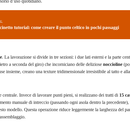
sorio d’uso quotidiano.
ù:
inetto tutorial: come creare il punto celtico in pochi passaggi
le
. La lavorazione si divide in tre sezioni: i due lati esterni e la parte centr
ietro a seconda del giro) che incorniciano delle deliziose
noccioline
(po
e insieme, creano una texture tridimensionale irresistibile al tatto e alla
 centrale. Invece di lavorare punti pieni, si realizzano dei tratti di
15 ca
imento manuale di intreccio (passando ogni asola dentro la precedente),
uesto modello. Questa operazione riduce leggermente la larghezza del pa
’assemblaggio.