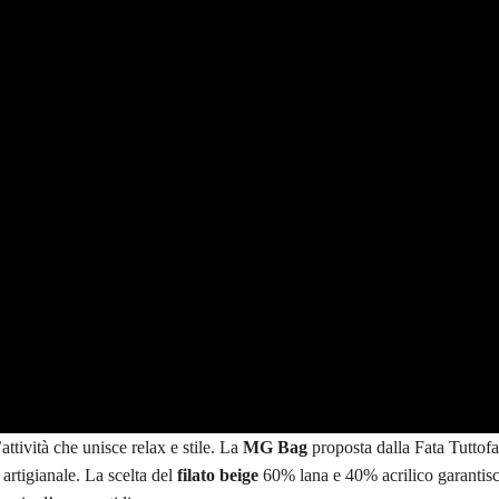
attività che unisce relax e stile. La
MG Bag
proposta dalla Fata Tuttof
artigianale. La scelta del
filato beige
60% lana e 40% acrilico garantisc