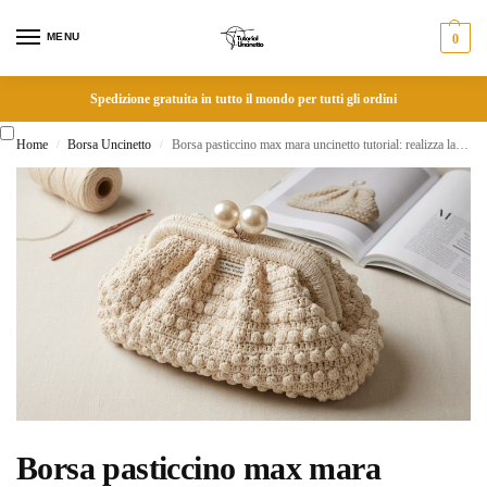
MENU
0
Spedizione gratuita in tutto il mondo per tutti gli ordini
Home
Borsa Uncinetto
Borsa pasticcino max mara uncinetto tutorial: realizza la famosa borsa iconica fai da te
/
/
Borsa pasticcino max mara