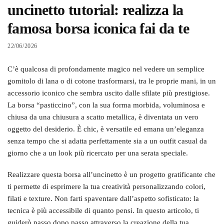
uncinetto tutorial: realizza la
famosa borsa iconica fai da te
22/06/2026
C’è qualcosa di profondamente magico nel vedere un semplice
gomitolo di lana o di cotone trasformarsi, tra le proprie mani, in un
accessorio iconico che sembra uscito dalle sfilate più prestigiose.
La borsa “pasticcino”, con la sua forma morbida, voluminosa e
chiusa da una chiusura a scatto metallica, è diventata un vero
oggetto del desiderio. È chic, è versatile ed emana un’eleganza
senza tempo che si adatta perfettamente sia a un outfit casual da
giorno che a un look più ricercato per una serata speciale.
Realizzare questa borsa all’uncinetto è un progetto gratificante che
ti permette di esprimere la tua creatività personalizzando colori,
filati e texture. Non farti spaventare dall’aspetto sofisticato: la
tecnica è più accessibile di quanto pensi. In questo articolo, ti
guiderò passo dopo passo attraverso la creazione della tua