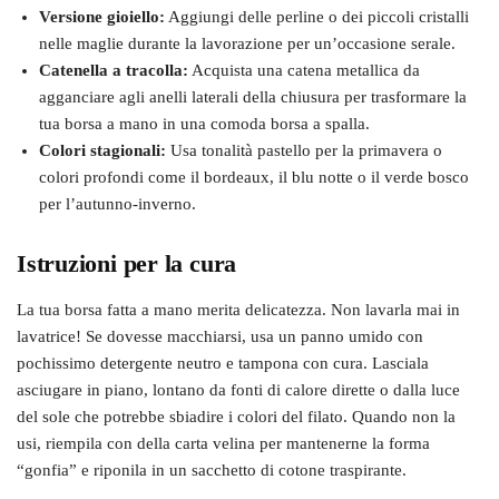
Versione gioiello:
Aggiungi delle perline o dei piccoli cristalli
nelle maglie durante la lavorazione per un’occasione serale.
Catenella a tracolla:
Acquista una catena metallica da
agganciare agli anelli laterali della chiusura per trasformare la
tua borsa a mano in una comoda borsa a spalla.
Colori stagionali:
Usa tonalità pastello per la primavera o
colori profondi come il bordeaux, il blu notte o il verde bosco
per l’autunno-inverno.
Istruzioni per la cura
La tua borsa fatta a mano merita delicatezza. Non lavarla mai in
lavatrice! Se dovesse macchiarsi, usa un panno umido con
pochissimo detergente neutro e tampona con cura. Lasciala
asciugare in piano, lontano da fonti di calore dirette o dalla luce
del sole che potrebbe sbiadire i colori del filato. Quando non la
usi, riempila con della carta velina per mantenerne la forma
“gonfia” e riponila in un sacchetto di cotone traspirante.