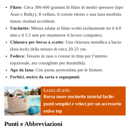
Filato:
Circa 300-400 grammi di filato di medio spessore (tipo
Aran o Bulky). Il velluto, il cotone ritorto o una lana morbida
danno risultati eccellenti.
Uncinetto:
Misura adatta al filato scelto (solitamente tra il 4.0
mm e il 5.5 mm per mantenere il lavoro compatto).
Chiusura per borsa a scatto:
Una chiusura metallica a bacio
(kiss-lock) della misura di circa 20-25 cm.
Fodera:
Tessuto in raso o cotone in tinta per l’interno
(opzionale, ma consigliato per durabilità).
Ago da lana:
Con punta arrotondata per le finiture.
Forbici, metro da sarta e segnapunti.
Leggi di più:
Borsa mare uncinetto tutorial facile:
punti semplici e veloci per un accessorio
estivo top
Punti e Abbreviazioni