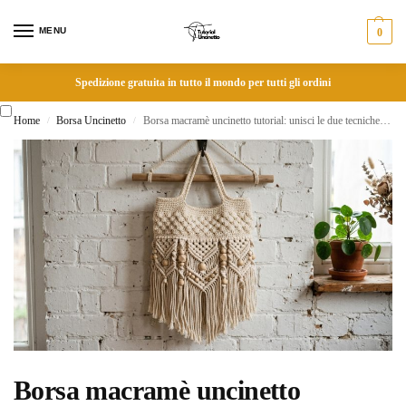
MENU
0
Spedizione gratuita in tutto il mondo per tutti gli ordini
Home
Borsa Uncinetto
Borsa macramè uncinetto tutorial: unisci le due tecniche per un effetto boho chic stupendo
/
/
Borsa macramè uncinetto