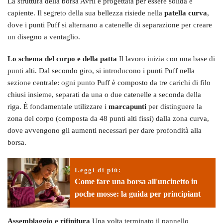
La struttura della borsa Avril è progettata per essere solida e
capiente. Il segreto della sua bellezza risiede nella
patella curva
,
dove i punti Puff si alternano a catenelle di separazione per creare
un disegno a ventaglio.
Lo schema del corpo e della patta
Il lavoro inizia con una base di
punti alti. Dal secondo giro, si introducono i punti Puff nella
sezione centrale: ogni punto Puff è composto da tre carichi di filo
chiusi insieme, separati da una o due catenelle a seconda della
riga. È fondamentale utilizzare i
marcapunti
per distinguere la
zona del corpo (composta da 48 punti alti fissi) dalla zona curva,
dove avvengono gli aumenti necessari per dare profondità alla
borsa.
Leggi di più:
Come fare una borsa all'uncinetto in
poche mosse: la guida per principiant
Assemblaggio e rifinitura
Una volta terminato il pannello