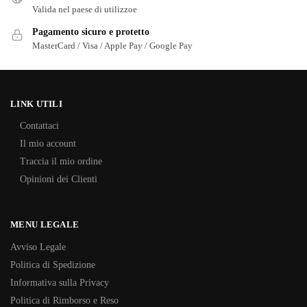
Valida nel paese di utilizzoe
Pagamento sicuro e protetto
MasterCard / Visa / Apple Pay / Google Pay
LINK UTILI
Contattaci
Il mio account
Traccia il mio ordine
Opinioni dei Clienti
MENU LEGALE
Avviso Legale
Politica di Spedizione
Informativa sulla Privacy
Politica di Rimborso e Reso