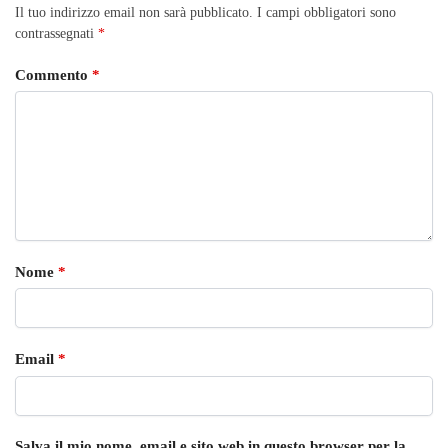
Il tuo indirizzo email non sarà pubblicato.
I campi obbligatori sono
contrassegnati
*
Commento
*
Nome
*
Email
*
Salva il mio nome, email e sito web in questo browser per la