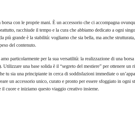
na borsa con le proprie mani. È un accessorio che ci accompagna ovunqu
soprattutto, racchiude il tempo e la cura che abbiamo dedicato a ogni sing
 più grande è la stabilità: vogliamo che sia bella, ma anche strutturata,
 peso del contenuto.
amo particolarmente per la sua versatilità: la realizzazione di una bors
Utilizzare una base solida è il “segreto del mestiere” per ottenere un ri
Che tu sia una principiante in cerca di soddisfazioni immediate o un’app
 creare un accessorio unico, curato e pronto per essere sfoggiato in ogni s
ere il cuore e iniziamo questo viaggio creativo insieme.