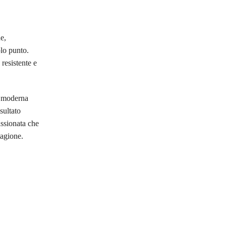
e,
olo punto.
 resistente e
a moderna
sultato
assionata che
tagione.