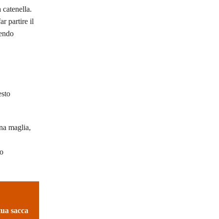
a catenella.
r partire il
uendo
esto
na maglia,
ro
tua sacca