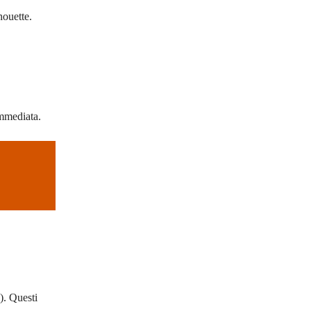
houette.
immediata.
). Questi