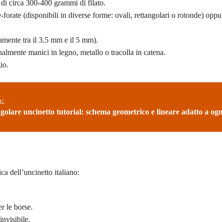
 di circa 300-400 grammi di filato.
-forate (disponibili in diverse forme: ovali, rettangolari o rotonde) oppu
itamente tra il 3.5 mm e il 5 mm).
nalmente manici in legno, metallo o tracolla in catena.
io.
ù:
golare uncinetto tutorial: schema geometrico e lineare adatto a ogni
a dell’uncinetto italiano:
er le borse.
invisibile.