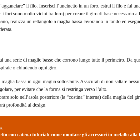
agganciare” il filo. Inserisci l’uncinetto in un foro, estrai il filo e fai un
 fori sono molto vicini tra loro) per creare il giro di base necessario a fa
a mano, realizza un rettangolo a maglia bassa lavorando in tondo ed eseg
derata.
rai una serie di maglie basse che corrono lungo tutto il perimetro. Da qu
pirale o chiudendo ogni giro.
maglia bassa in ogni maglia sottostante. Assicurati di non saltare nessu
olare, per evitare che la forma si restringa verso l’alto.
rare solo nell’asola posteriore (la “costina” interna) della maglia del gi
arà profondità al design.
ù:
tto con catena tutorial: come montare gli accessori in metallo alla 