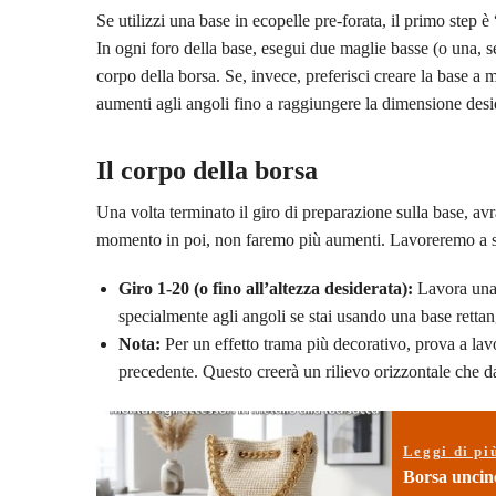
Se utilizzi una base in ecopelle pre-forata, il primo step è “
In ogni foro della base, esegui due maglie basse (o una, se i
corpo della borsa. Se, invece, preferisci creare la base 
aumenti agli angoli fino a raggiungere la dimensione desi
Il corpo della borsa
Una volta terminato il giro di preparazione sulla base, av
momento in poi, non faremo più aumenti. Lavoreremo a s
Giro 1-20 (o fino all’altezza desiderata):
Lavora una 
specialmente agli angoli se stai usando una base rettang
Nota:
Per un effetto trama più decorativo, prova a lavo
precedente. Questo creerà un rilievo orizzontale che d
Leggi di pi
Borsa uncine