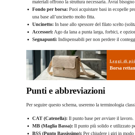
materiali offrono la struttura necessaria. Avrai bisogno
Fondo per borsa:
Puoi acquistare basi in ecopelle pre
una base all’uncinetto molto fitta.
Uncinetto:
In base allo spessore del filato scelto (sol
Accessori:
Ago da lana a punta larga, forbici, e opzio
Segnapunti:
Indispensabili per non perdere il contegg
Leggi di pi
Borsa rettan
Punti e abbreviazioni
Per seguire questo schema, useremo la terminologia classic
CAT (Catenella):
Il punto base per avviare il lavoro.
MB (Maglia Bassa):
Il punto più solido e utilizzato p
BSS (Punto Bassissimo):
Per chiudere i giri in modo 