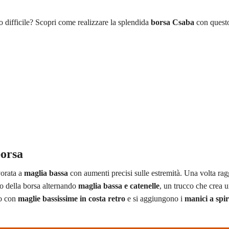
o difficile? Scopri come realizzare la splendida
borsa Csaba
con quest
borsa
orata a
maglia bassa
con aumenti precisi sulle estremità. Una volta rag
po della borsa alternando
maglia bassa e catenelle
, un trucco che crea u
do con
maglie bassissime in costa retro
e si aggiungono i
manici a spir