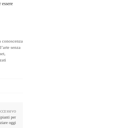
r essere
da conoscenza
 d’arte senza
het,
zati
UCCESSIVO
pianti per
iziare oggi