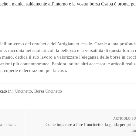
ucite i manici saldamente all’interno e la vostra borsa Csaba è pronta pe
dell’universo del crochet e dell’artigianato tessile. Grazie a una profon
ne, racconta nei suoi articoli la bellezza e la versatilità di questa forma
 mano, dedica il suo lavoro a valorizzare l’eleganza delle borse in croc
ioni più contemporanee. Esplora inoltre altri accessori e articoli realiz
, coperte e decorazioni per la casa.
cato in:
Uncinetto
,
Borsa Uncinetto
ARTICOLO S
 la maizena
Come imparare a fare l’uncinetto: la guida per princi
in