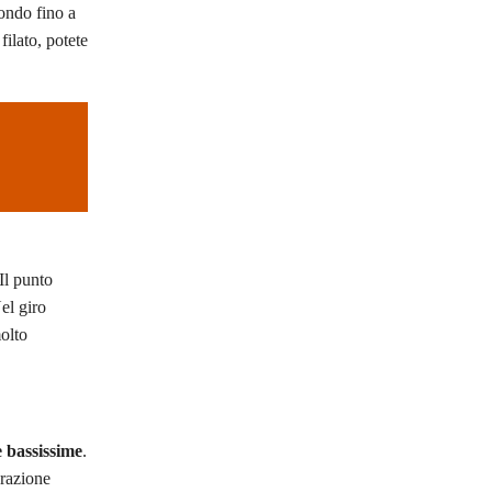
fondo fino a
ilato, potete
 Il punto
el giro
molto
 bassissime
.
orazione