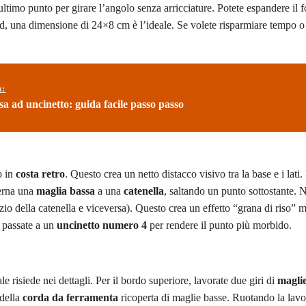
’ultimo punto per girare l’angolo senza arricciature. Potete espandere il 
d, una dimensione di 24×8 cm è l’ideale. Se volete risparmiare tempo o f
ù:
sa ad uncinetto: guida facile passo passo
o in
costa retro
. Questo crea un netto distacco visivo tra la base e i lati.
terna una
maglia bassa
a una
catenella
, saltando un punto sottostante. N
zio della catenella e viceversa). Questo crea un effetto “grana di riso” 
, passate a un
uncinetto numero 4
per rendere il punto più morbido.
e risiede nei dettagli. Per il bordo superiore, lavorate due giri di
maglie
 della
corda da ferramenta
ricoperta di maglie basse. Ruotando la lav