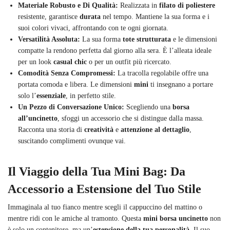
Materiale Robusto e Di Qualità:
Realizzata in
filato di poliestere
resistente, garantisce
durata
nel tempo. Mantiene la sua forma e i
suoi colori vivaci, affrontando con te ogni giornata.
Versatilità Assoluta:
La sua forma
tote strutturata
e le dimensioni
compatte la rendono perfetta dal giorno alla sera. È l’alleata ideale
per un look
casual chic
o per un outfit più ricercato.
Comodità Senza Compromessi:
La tracolla regolabile offre una
portata comoda e libera. Le dimensioni
mini
ti insegnano a portare
solo l’
essenziale
, in perfetto stile.
Un Pezzo di Conversazione Unico:
Scegliendo una
borsa
all’uncinetto
, sfoggi un accessorio che si distingue dalla massa.
Racconta una storia di
creatività
e
attenzione al dettaglio
,
suscitando complimenti ovunque vai.
Il Viaggio della Tua Mini Bag: Da
Accessorio a Estensione del Tuo Stile
Immaginala al tuo fianco mentre scegli il cappuccino del mattino o
mentre ridi con le amiche al tramonto. Questa
mini borsa uncinetto
non
è solo un contenitore, ma un’
estensione della tua personalità
. Il suo