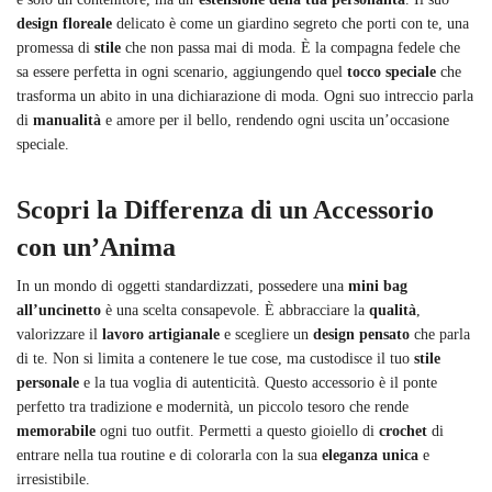
design floreale
delicato è come un giardino segreto che porti con te, una
promessa di
stile
che non passa mai di moda. È la compagna fedele che
sa essere perfetta in ogni scenario, aggiungendo quel
tocco speciale
che
trasforma un abito in una dichiarazione di moda. Ogni suo intreccio parla
di
manualità
e amore per il bello, rendendo ogni uscita un’occasione
speciale.
Scopri la Differenza di un Accessorio
con un’Anima
In un mondo di oggetti standardizzati, possedere una
mini bag
all’uncinetto
è una scelta consapevole. È abbracciare la
qualità
,
valorizzare il
lavoro artigianale
e scegliere un
design pensato
che parla
di te. Non si limita a contenere le tue cose, ma custodisce il tuo
stile
personale
e la tua voglia di autenticità. Questo accessorio è il ponte
perfetto tra tradizione e modernità, un piccolo tesoro che rende
memorabile
ogni tuo outfit. Permetti a questo gioiello di
crochet
di
entrare nella tua routine e di colorarla con la sua
eleganza unica
e
irresistibile.