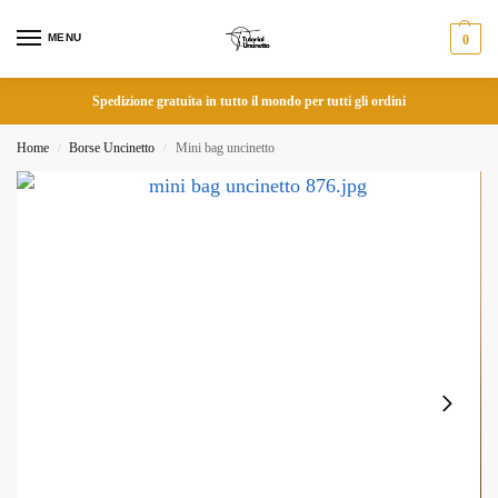
MENU
0
Spedizione gratuita in tutto il mondo per tutti gli ordini
Home
Borse Uncinetto
Mini bag uncinetto
/
/