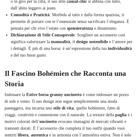
o in giro per la città, il suo stile
casual-chic
si abbina con tutto,
dall’abito leggero ai jeans.
Comodità e Praticità
: Morbida al tatto e dalla forma spaziosa, ti
permette di portare con te l’essenziale senza sacrificare l’eleganza. È
pensata per chi vive l’estate con
spensieratezza
e dinamismo.
Dichiarazione di Stile Consapevole
: Scegliere un accessorio così
significa valorizzare la
manualità
, il
design sostenibile
e l’amore per
i dettagli. È più di una borsa: è un’espressione della tua
individualità
e del tuo buon gusto.
Il Fascino Bohémien che Racconta una
Storia
Indossare la
Estive borsa granny uncinetto
è come indossare un pezzo
di sole e vento. Il suo design non segue semplicemente una moda
passeggera, ma incarna uno
stile di vita
, quello bohémien, fatto di
viaggi, creatività e connessione con il naturale. La texture della
paglia
e i
motivi colorati dell’
uncinetto
evocano immagini di mercati vibranti e
tramonti dorati. È l’accessorio che completa il tuo outfit quando vuoi
sentirti
libera
,
autentica
e in armonia con l’atmosfera estiva. Non è solo