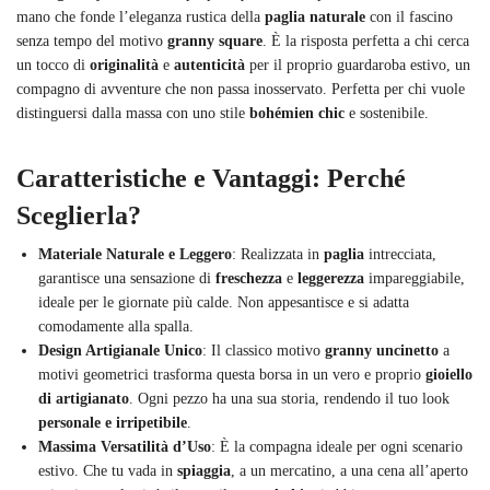
mano che fonde l’eleganza rustica della
paglia naturale
con il fascino
senza tempo del motivo
granny square
. È la risposta perfetta a chi cerca
un tocco di
originalità
e
autenticità
per il proprio guardaroba estivo, un
compagno di avventure che non passa inosservato. Perfetta per chi vuole
distinguersi dalla massa con uno stile
bohémien chic
e sostenibile.
Caratteristiche e Vantaggi: Perché
Sceglierla?
Materiale Naturale e Leggero
: Realizzata in
paglia
intrecciata,
garantisce una sensazione di
freschezza
e
leggerezza
impareggiabile,
ideale per le giornate più calde. Non appesantisce e si adatta
comodamente alla spalla.
Design Artigianale Unico
: Il classico motivo
granny uncinetto
a
motivi geometrici trasforma questa borsa in un vero e proprio
gioiello
di artigianato
. Ogni pezzo ha una sua storia, rendendo il tuo look
personale e irripetibile
.
Massima Versatilità d’Uso
: È la compagna ideale per ogni scenario
estivo. Che tu vada in
spiaggia
, a un mercatino, a una cena all’aperto