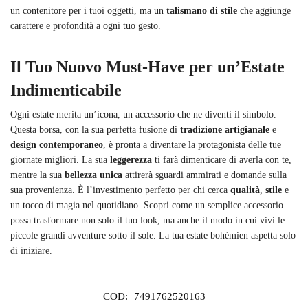
un contenitore per i tuoi oggetti, ma un
talismano di stile
che aggiunge
carattere e profondità a ogni tuo gesto.
Il Tuo Nuovo Must-Have per un’Estate
Indimenticabile
Ogni estate merita un’icona, un accessorio che ne diventi il simbolo.
Questa borsa, con la sua perfetta fusione di
tradizione artigianale
e
design contemporaneo
, è pronta a diventare la protagonista delle tue
giornate migliori. La sua
leggerezza
ti farà dimenticare di averla con te,
mentre la sua
bellezza unica
attirerà sguardi ammirati e domande sulla
sua provenienza. È l’investimento perfetto per chi cerca
qualità
,
stile
e
un tocco di magia nel quotidiano. Scopri come un semplice accessorio
possa trasformare non solo il tuo look, ma anche il modo in cui vivi le
piccole grandi avventure sotto il sole. La tua estate bohémien aspetta solo
di iniziare.
COD:
7491762520163