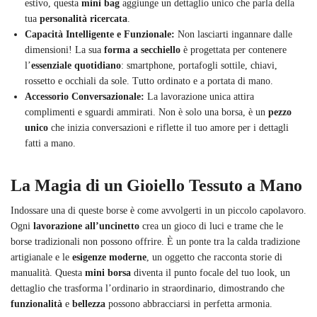
estivo, questa
mini bag
aggiunge un dettaglio unico che parla della
tua
personalità ricercata
.
Capacità Intelligente e Funzionale:
Non lasciarti ingannare dalle
dimensioni! La sua
forma a secchiello
è progettata per contenere
l’
essenziale quotidiano
: smartphone, portafogli sottile, chiavi,
rossetto e occhiali da sole. Tutto ordinato e a portata di mano.
Accessorio Conversazionale:
La lavorazione unica attira
complimenti e sguardi ammirati. Non è solo una borsa, è un
pezzo
unico
che inizia conversazioni e riflette il tuo amore per i dettagli
fatti a mano.
La Magia di un Gioiello Tessuto a Mano
Indossare una di queste borse è come avvolgerti in un piccolo capolavoro.
Ogni
lavorazione all’uncinetto
crea un gioco di luci e trame che le
borse tradizionali non possono offrire. È un ponte tra la calda tradizione
artigianale e le
esigenze moderne
, un oggetto che racconta storie di
manualità. Questa
mini borsa
diventa il punto focale del tuo look, un
dettaglio che trasforma l’ordinario in straordinario, dimostrando che
funzionalità
e
bellezza
possono abbracciarsi in perfetta armonia.