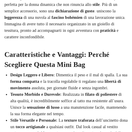
perfetta per la donna dinamica che non rinuncia allo
stile
. Più di un
semplice accessorio, sono una
dichiarazione di gusto
: uniscono la
leggerezza
di una nuvola al
fascino bohémien
di una lavorazione unica.
Immagina di avere tutto il necessario organizzato in un gioiello di
tessitura, pronto ad accompagnarti in ogni avventura con
praticità
e
carattere inconfondibile.
Caratteristiche e Vantaggi: Perché
Scegliere Questa Mini Bag
Design Leggero e Libero:
Dimentica il peso e il mal di spalla. La sua
forma compatta
e la tracolla regolabile ti regalano una
libertà di
movimento
assoluta, per giornate fluide e senza ingombri.
Tessuto Morbido e Durevole:
Realizzata in
filato di poliestere
di
alta qualità, è incredibilmente soffice al tatto ma resistente all’usura.
Unisce la
sensazione di lusso
a una manutenzione facile, mantenendo
la sua forma elegante nel tempo.
Stile Versatile e Personale:
La
texture traforata
dell’uncinetto dona
un
tocco artigianale
a qualsiasi outfit. Dal look casual al vestito