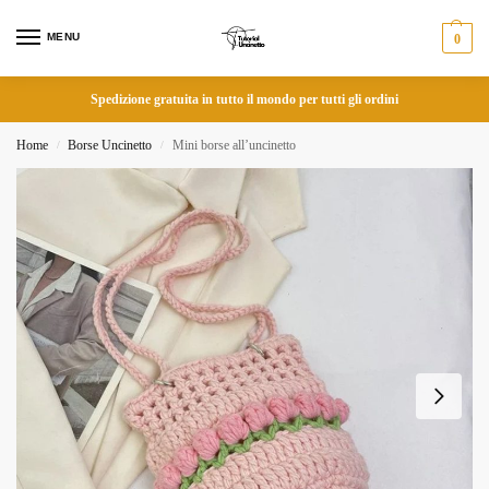
MENU
0
Spedizione gratuita in tutto il mondo per tutti gli ordini
Home
Borse Uncinetto
Mini borse all’uncinetto
/
/