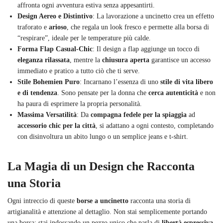
affronta ogni avventura estiva senza appesantirti.
Design Aereo e Distintivo
: La lavorazione a uncinetto crea un effetto
traforato e
arioso
, che regala un look fresco e permette alla borsa di
“respirare”, ideale per le temperature più calde.
Forma Flap Casual-Chic
: Il design a flap aggiunge un tocco di
eleganza rilassata
, mentre la
chiusura aperta
garantisce un accesso
immediato e pratico a tutto ciò che ti serve.
Stile Bohemien Puro
: Incarnano l’essenza di uno
stile di vita libero
e di tendenza
. Sono pensate per la donna che
cerca autenticità
e non
ha paura di esprimere la propria personalità.
Massima Versatilità
: Da
compagna fedele per la spiaggia
ad
accessorio chic per la città
, si adattano a ogni contesto, completando
con disinvoltura un abito lungo o un semplice jeans e t-shirt.
La Magia di un Design che Racconta
una Storia
Ogni intreccio di queste
borse a uncinetto
racconta una storia di
artigianalità e attenzione al dettaglio. Non stai semplicemente portando
una borsa; stai indossando un pezzo unico che parla di
libertà espressiva