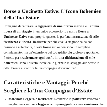
Borse a Uncinetto Estive: L’Icona Bohemien
della Tua Estate
Immagina di catturare la
leggerezza di una brezza marina
e l’
anima
libera di un viaggio
in un unico accessorio. Le nostre
Borse a
Uncinetto Estive
sono proprio questo: la perfetta incarnazione di
stile,
freschezza e libertà
. Realizzate per chi vive la stagione calda con
passione e autenticità, queste
borse estive
non sono un semplice
complemento, ma un’estensione del tuo spirito più gioioso e spontaneo.
Perfette per
trasformare ogni outfit in una dichiarazione di stile
bohemien
, sono l’alleato ideale dalle giornate in spiaggia alle serate in
città. Pronta a scoprire la tua compagna d’avventura?
Caratteristiche e Vantaggi: Perché
Scegliere la Tua Compagna d’Estate
Materiale Leggero e Resistente
: Realizzate in
poliestere
lavorato a
maglia, uniscono una
leggerezza impareggiabile
a una
resistenza
che