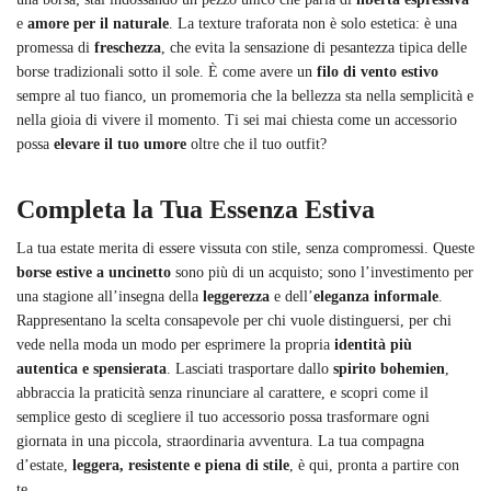
e
amore per il naturale
. La texture traforata non è solo estetica: è una
promessa di
freschezza
, che evita la sensazione di pesantezza tipica delle
borse tradizionali sotto il sole. È come avere un
filo di vento estivo
sempre al tuo fianco, un promemoria che la bellezza sta nella semplicità e
nella gioia di vivere il momento. Ti sei mai chiesta come un accessorio
possa
elevare il tuo umore
oltre che il tuo outfit?
Completa la Tua Essenza Estiva
La tua estate merita di essere vissuta con stile, senza compromessi. Queste
borse estive a uncinetto
sono più di un acquisto; sono l’investimento per
una stagione all’insegna della
leggerezza
e dell’
eleganza informale
.
Rappresentano la scelta consapevole per chi vuole distinguersi, per chi
vede nella moda un modo per esprimere la propria
identità più
autentica e spensierata
. Lasciati trasportare dallo
spirito bohemien
,
abbraccia la praticità senza rinunciare al carattere, e scopri come il
semplice gesto di scegliere il tuo accessorio possa trasformare ogni
giornata in una piccola, straordinaria avventura. La tua compagna
d’estate,
leggera, resistente e piena di stile
, è qui, pronta a partire con
te.