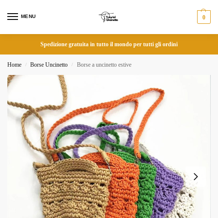
MENU
0
Spedizione gratuita in tutto il mondo per tutti gli ordini
Home
Borse Uncinetto
Borse a uncinetto estive
/
/