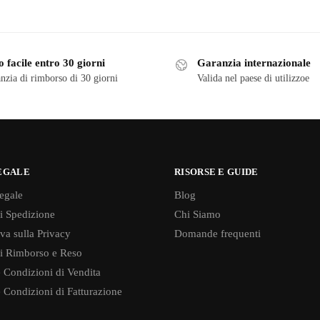
 facile entro 30 giorni
Garanzia internazionale
nzia di rimborso di 30 giorni
Valida nel paese di utilizzoe
EGALE
RISORSE E GUIDE
egale
Blog
di Spedizione
Chi Siamo
va sulla Privacy
Domande frequenti
di Rimborso e Reso
 Condizioni di Vendita
 Condizioni di Fatturazione