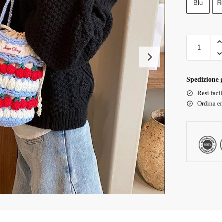
Blu
R
Spedizione g
Resi faci
Ordina en