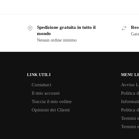
Spedizione gratuita in tutto il
Reso
mondo
Gara
Nessun ordine minimo
LINK UTILI
MENU L
Contattaci
Avviso L
Il mio account
Politica 
Traccia il mio ordine
Informati
Opinioni dei Clienti
Politica 
Termini e
Termini e