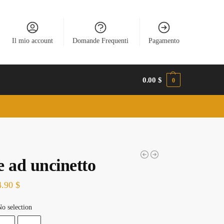
Il mio account
Domande Frequenti
Pagamento
0.00
$
0
e ad uncinetto
4.90
$
o selection