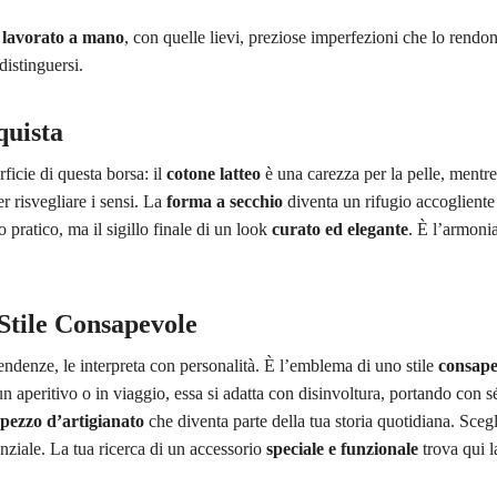
è
lavorato a mano
, con quelle lievi, preziose imperfezioni che lo rend
distinguersi.
quista
ficie di questa borsa: il
cotone latteo
è una carezza per la pelle, mentre
r risvegliare i sensi. La
forma a secchio
diventa un rifugio accogliente p
 pratico, ma il sigillo finale di un look
curato ed elegante
. È l’armoni
Stile Consapevole
ndenze, le interpreta con personalità. È l’emblema di uno stile
consape
a un aperitivo o in viaggio, essa si adatta con disinvoltura, portando con 
pezzo d’artigianato
che diventa parte della tua storia quotidiana. Sceg
senziale. La tua ricerca di un accessorio
speciale e funzionale
trova qui l