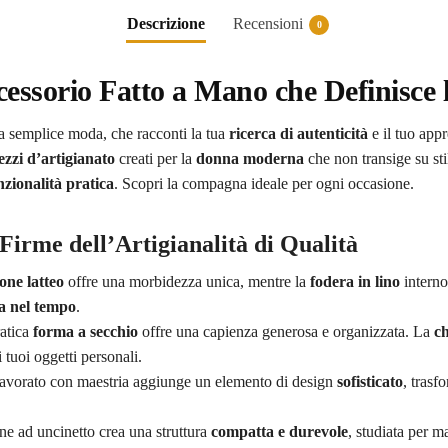
Descrizione
Recensioni
0
cessorio Fatto a Mano che Definisce 
la semplice moda, che racconti la tua
ricerca di autenticità
e il tuo app
ezzi d’artigianato
creati per la
donna moderna
che non transige su sti
nzionalità pratica
. Scopri la compagna ideale per ogni occasione.
Firme dell’Artigianalità di Qualità
one latteo
offre una morbidezza unica, mentre la
fodera in lino
interno
a nel tempo
.
ratica
forma a secchio
offre una capienza generosa e organizzata. La
ch
tuoi oggetti personali.
avorato con maestria aggiunge un elemento di design
sofisticato
, trasf
ne ad uncinetto crea una struttura
compatta e durevole
, studiata per m