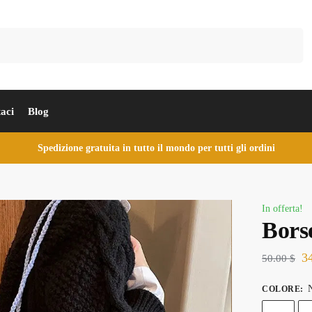
Cerca
aci
Blog
Spedizione gratuita in tutto il mondo per tutti gli ordini
In offerta!
Bors
3
50.00
$
N
COLORE
: