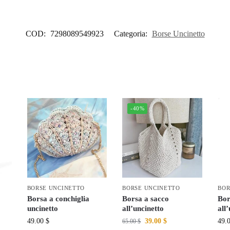
COD:
7298089549923
Categoria:
Borse Uncinetto
-40%
BORSE UNCINETTO
BORSE UNCINETTO
BOR
Borsa a conchiglia
Borsa a sacco
Bor
uncinetto
all’uncinetto
all
49.00
$
39.00
$
49.
65.00
$