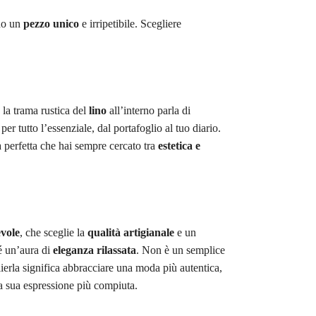
ono un
pezzo unico
e irripetibile. Scegliere
 la trama rustica del
lino
all’interno parla di
er tutto l’essenziale, dal portafoglio al tuo diario.
a perfetta che hai sempre cercato tra
estetica e
vole
, che sceglie la
qualità artigianale
e un
sé un’aura di
eleganza rilassata
. Non è un semplice
lierla significa abbracciare una moda più autentica,
a sua espressione più compiuta.