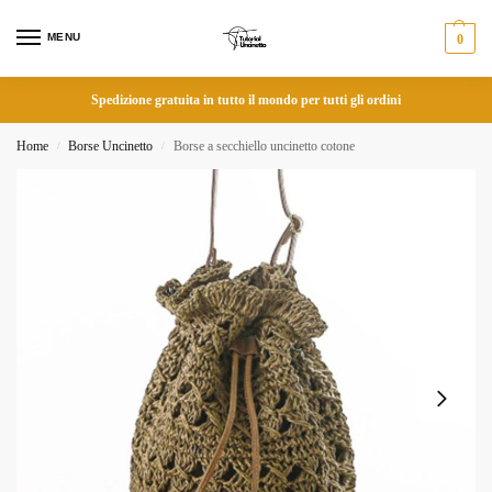
MENU
0
Spedizione gratuita in tutto il mondo per tutti gli ordini
Home
Borse Uncinetto
Borse a secchiello uncinetto cotone
/
/