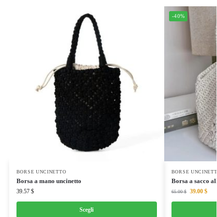
-40%
BORSE UNCINETTO
BORSE UNCINET
Borsa a mano uncinetto
Borsa a sacco al
39.57
$
39.00
$
65.00
$
Scegli