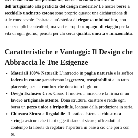
dell’artigianato
alla
praticità del design moderno
? Le nostre
borse a
secchiello uncinetto cotone
sono proprio questo: una dichiarazione di
stile consapevole. Ispirate a un’estetica di
eleganza minimalista
, non
sono semplici contenitori, ma veri e propri
compagni di viaggio
per la
vita di ogni giorno, pensati per chi cerca
qualità, unicità e funzionalità
.
Caratteristiche e Vantaggi: Il Design che
Abbraccia le Tue Esigenze
Materiali 100% Naturali
: L’intreccio in
paglia naturale
e la soffice
fodera in cotone
garantiscono
leggerezza, traspirabilità
e un tatto
piacevole, per un
comfort
che dura tutto il giorno.
Design Esclusivo Criss-Cross
: Il motivo a incrocio è la firma di un
lavoro artigianale attento
. Dona struttura, carattere e rende ogni
borsa un
pezzo unico e irripetibile
, lontano dalla produzione in serie.
Chiusura Sicura e Regolabile
: Il pratico sistema a
chiusura a
stringa
assicura che i tuoi oggetti siano al sicuro, offrendoti al
contempo la libertà di regolare l’apertura in base a ciò che porti con
te.