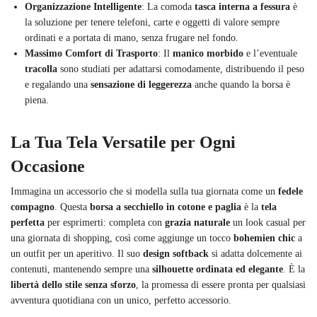
Organizzazione Intelligente
: La comoda
tasca interna a fessura
è
la soluzione per tenere telefoni, carte e oggetti di valore sempre
ordinati e a portata di mano, senza frugare nel fondo.
Massimo Comfort di Trasporto
: Il
manico morbido
e l’eventuale
tracolla
sono studiati per adattarsi comodamente, distribuendo il peso
e regalando una
sensazione di leggerezza
anche quando la borsa è
piena.
La Tua Tela Versatile per Ogni
Occasione
Immagina un accessorio che si modella sulla tua giornata come un
fedele
compagno
. Questa
borsa a secchiello in cotone e paglia
è la
tela
perfetta
per esprimerti: completa con
grazia naturale
un look casual per
una giornata di shopping, così come aggiunge un tocco
bohemien chic
a
un outfit per un aperitivo. Il suo
design softback
si adatta dolcemente ai
contenuti, mantenendo sempre una
silhouette ordinata ed elegante
. È la
libertà dello stile senza sforzo
, la promessa di essere pronta per qualsiasi
avventura quotidiana con un unico, perfetto accessorio.