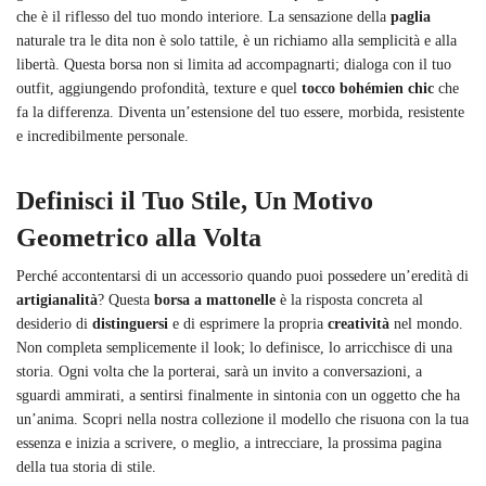
che è il riflesso del tuo mondo interiore. La sensazione della
paglia
naturale tra le dita non è solo tattile, è un richiamo alla semplicità e alla
libertà. Questa borsa non si limita ad accompagnarti; dialoga con il tuo
outfit, aggiungendo profondità, texture e quel
tocco bohémien chic
che
fa la differenza. Diventa un’estensione del tuo essere, morbida, resistente
e incredibilmente personale.
Definisci il Tuo Stile, Un Motivo
Geometrico alla Volta
Perché accontentarsi di un accessorio quando puoi possedere un’eredità di
artigianalità
? Questa
borsa a mattonelle
è la risposta concreta al
desiderio di
distinguersi
e di esprimere la propria
creatività
nel mondo.
Non completa semplicemente il look; lo definisce, lo arricchisce di una
storia. Ogni volta che la porterai, sarà un invito a conversazioni, a
sguardi ammirati, a sentirsi finalmente in sintonia con un oggetto che ha
un’anima. Scopri nella nostra collezione il modello che risuona con la tua
essenza e inizia a scrivere, o meglio, a intrecciare, la prossima pagina
della tua storia di stile.