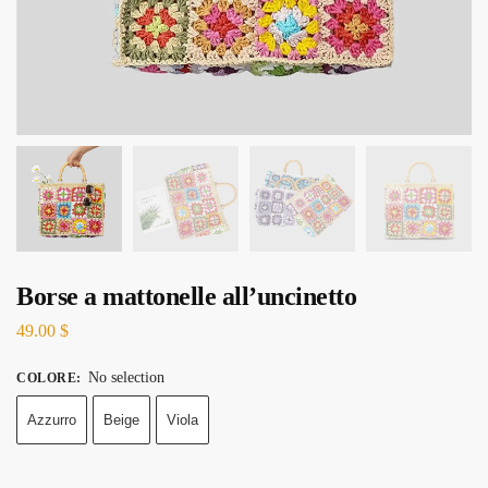
Borse a mattonelle all’uncinetto
49.00
$
No selection
COLORE
:
Azzurro
Beige
Viola