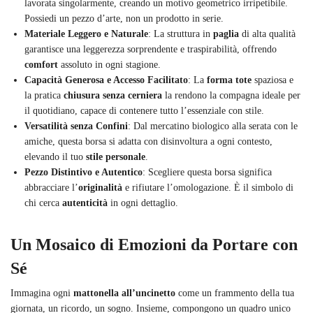
lavorata singolarmente, creando un motivo geometrico irripetibile.
Possiedi un pezzo d’arte, non un prodotto in serie.
Materiale Leggero e Naturale
: La struttura in
paglia
di alta qualità
garantisce una leggerezza sorprendente e traspirabilità, offrendo
comfort
assoluto in ogni stagione.
Capacità Generosa e Accesso Facilitato
: La
forma tote
spaziosa e
la pratica
chiusura senza cerniera
la rendono la compagna ideale per
il quotidiano, capace di contenere tutto l’essenziale con stile.
Versatilità senza Confini
: Dal mercatino biologico alla serata con le
amiche, questa borsa si adatta con disinvoltura a ogni contesto,
elevando il tuo
stile personale
.
Pezzo Distintivo e Autentico
: Scegliere questa borsa significa
abbracciare l’
originalità
e rifiutare l’omologazione. È il simbolo di
chi cerca
autenticità
in ogni dettaglio.
Un Mosaico di Emozioni da Portare con
Sé
Immagina ogni
mattonella all’uncinetto
come un frammento della tua
giornata, un ricordo, un sogno. Insieme, compongono un quadro unico