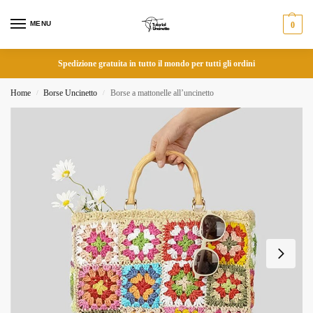
MENU
0
Spedizione gratuita in tutto il mondo per tutti gli ordini
Home
Borse Uncinetto
Borse a mattonelle all’uncinetto
/
/