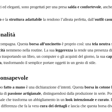
ci ed eleganti, sono progettati per una presa
salda e confortevole
, anch
o
e la
struttura adattabile
la rendono l’alleata perfetta, dall’
outfit cas
nalità
accompagna. Questa
borsa all’uncinetto
è proprio così: una
tela neutra
s
cità
nemmeno nella routine. La sua
leggerezza
la rende una presenza di
a trasportando un libro, un computer o gli acquisti del giorno, la sua
cap
a
, trasformando il semplice portare oggetti in un gesto di stile.
Consapevole
apo
fatto a mano
è una dichiarazione d’intenti. Questa
borsa in cotone 
ia di
passione artigianale
, distinguendosi dalla produzione in serie. Po
inale che trasforma un abbigliamento in un
look intenzionale e curato
. 
 differenza che fa la vera
cura dei dettagli
e lascia che questa borsa div