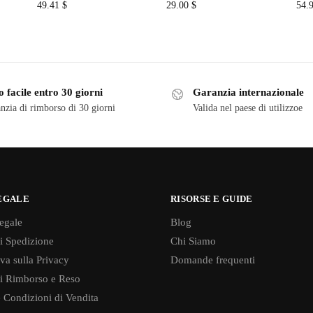
49.41
$
29.00
$
54.
 facile entro 30 giorni
Garanzia internazionale
nzia di rimborso di 30 giorni
Valida nel paese di utilizzoe
EGALE
RISORSE E GUIDE
egale
Blog
di Spedizione
Chi Siamo
va sulla Privacy
Domande frequenti
di Rimborso e Reso
 Condizioni di Vendita