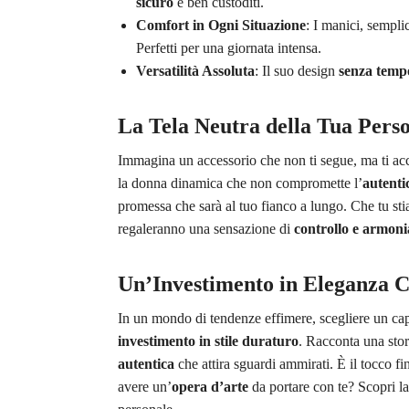
sicuro
e ben custoditi.
Comfort in Ogni Situazione
: I manici, sempli
Perfetti per una giornata intensa.
Versatilità Assoluta
: Il suo design
senza temp
La Tela Neutra della Tua Perso
Immagina un accessorio che non ti segue, ma ti 
la donna dinamica che non compromette l’
autenti
promessa che sarà al tuo fianco a lungo. Che tu sti
regaleranno una sensazione di
controllo e armoni
Un’Investimento in Eleganza 
In un mondo di tendenze effimere, scegliere un c
investimento in stile duraturo
. Racconta una stor
autentica
che attira sguardi ammirati. È il tocco f
avere un’
opera d’arte
da portare con te? Scopri la