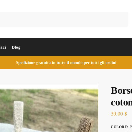
Cerca
aci
Blog
Spedizione gratuita in tutto il mondo per tutti gli ordini
Borse
coto
39.00
$
N
COLORE
: