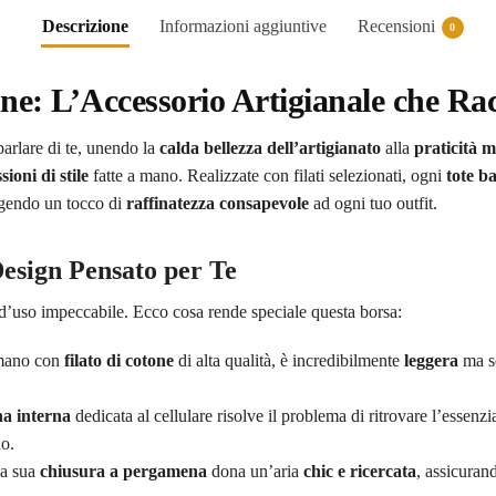
Descrizione
Informazioni aggiuntive
Recensioni
0
ne: L’Accessorio Artigianale che Rac
arlare di te, unendo la
calda bellezza dell’artigianato
alla
praticità 
sioni di stile
fatte a mano. Realizzate con filati selezionati, ogni
tote b
gendo un tocco di
raffinatezza consapevole
ad ogni tuo outfit.
Design Pensato per Te
a d’uso impeccabile. Ecco cosa rende speciale questa borsa:
 mano con
filato di cotone
di alta qualità, è incredibilmente
leggera
ma s
na interna
dedicata al cellulare risolve il problema di ritrovare l’essenz
do.
la sua
chiusura a pergamena
dona un’aria
chic e ricercata
, assicuran