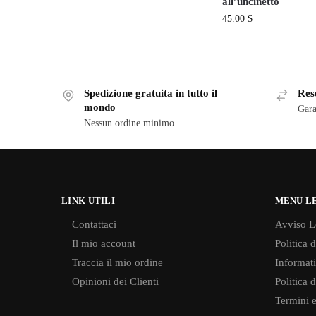
all’uncinetto
45.00
$
Spedizione gratuita in tutto il
Reso
mondo
Gara
Nessun ordine minimo
LINK UTILI
MENU L
Contattaci
Avviso L
Il mio account
Politica 
Traccia il mio ordine
Informati
Opinioni dei Clienti
Politica 
Termini e