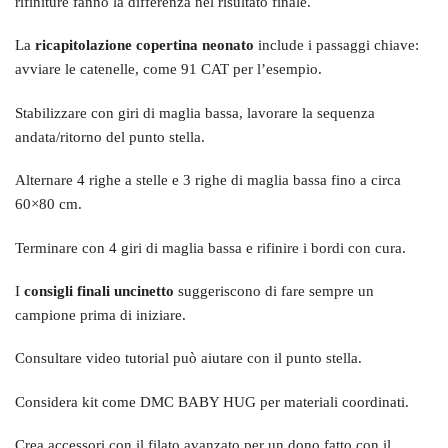
rifiniture fanno la differenza nel risultato finale.
La
ricapitolazione copertina neonato
include i passaggi chiave:
avviare le catenelle, come 91 CAT per l’esempio.
Stabilizzare con giri di maglia bassa, lavorare la sequenza
andata/ritorno del punto stella.
Alternare 4 righe a stelle e 3 righe di maglia bassa fino a circa
60×80 cm.
Terminare con 4 giri di maglia bassa e rifinire i bordi con cura.
I
consigli finali uncinetto
suggeriscono di fare sempre un
campione prima di iniziare.
Consultare video tutorial può aiutare con il punto stella.
Considera kit come DMC BABY HUG per materiali coordinati.
Crea accessori con il filato avanzato per un dono fatto con il