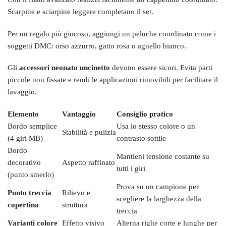
Scarpine e sciarpine leggere completano il set.
Per un regalo più giocoso, aggiungi un peluche coordinato come i
soggetti DMC: orso azzurro, gatto rosa o agnello bianco.
Gli
accessori neonato uncinetto
devono essere sicuri. Evita parti
piccole non fissate e rendi le applicazioni rimovibili per facilitare il
lavaggio.
Elemento
Vantaggio
Consiglio pratico
Bordo semplice
Usa lo stesso colore o un
Stabilità e pulizia
(4 giri MB)
contrasto sottile
Bordo
Mantieni tensione costante su
decorativo
Aspetto raffinato
tutti i giri
(punto smerlo)
Prova su un campione per
Punto treccia
Rilievo e
scegliere la larghezza della
copertina
struttura
treccia
Varianti colore
Effetto visivo
Alterna righe corte e lunghe per