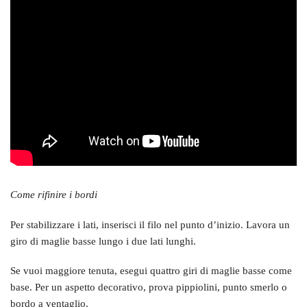
Come rifinire i bordi
Per stabilizzare i lati, inserisci il filo nel punto d’inizio. Lavora un
giro di maglie basse lungo i due lati lunghi.
Se vuoi maggiore tenuta, esegui quattro giri di maglie basse come
base. Per un aspetto decorativo, prova pippiolini, punto smerlo o
bordo a ventaglio.