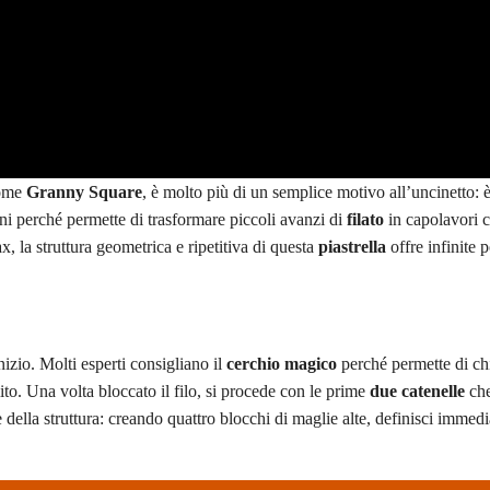
come
Granny Square
, è molto più di un semplice motivo all’uncinetto: 
ni perché permette di trasformare piccoli avanzi di
filato
in capolavori c
ax, la struttura geometrica e ripetitiva di questa
piastrella
offre infinite p
nizio. Molti esperti consigliano il
cerchio magico
perché permette di ch
ito. Una volta bloccato il filo, si procede con le prime
due catenelle
ch
re della struttura: creando quattro blocchi di maglie alte, definisci immed