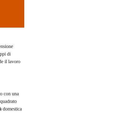
mensione
ppi di
de il lavoro
ro con una
n quadrato
à
domestica