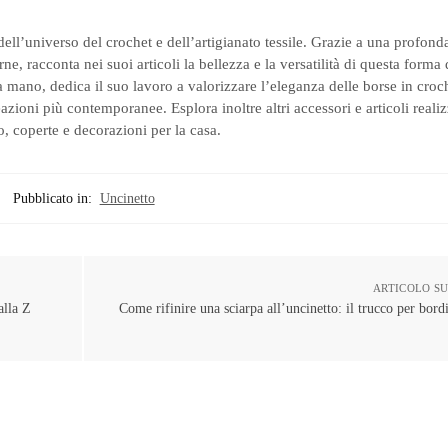
dell’universo del crochet e dell’artigianato tessile. Grazie a una profon
ne, racconta nei suoi articoli la bellezza e la versatilità di questa forma
 mano, dedica il suo lavoro a valorizzare l’eleganza delle borse in croc
ioni più contemporanee. Esplora inoltre altri accessori e articoli realiz
, coperte e decorazioni per la casa.
Pubblicato in:
Uncinetto
ARTICOLO S
alla Z
Come rifinire una sciarpa all’uncinetto: il trucco per bordi