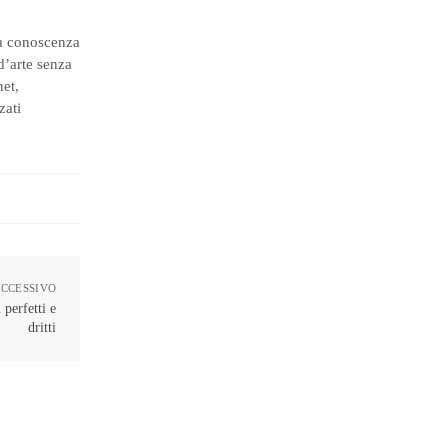
da conoscenza
 d’arte senza
het,
zati
UCCESSIVO
 perfetti e
dritti