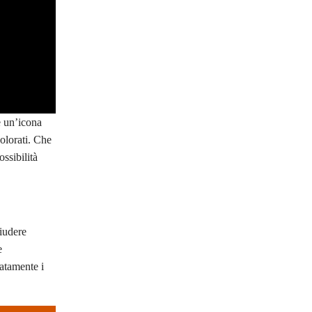
è un’icona
olorati. Che
ossibilità
iudere
e
iatamente i