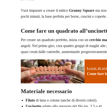
Vuoi imparare a creare il mitico
Granny Square
ma non s
pochi minuti, la base perfetta per borse, cuscini e coperte.
Come fare un quadrato all’uncinett
Per creare un quadrato perfetto, inizia con un
cerchio ma
angoli. Nel primo giro, crea quattro gruppi di maglie alte p
spazi creati dalle catenelle, aumentando progressivament
Leggi di pi
Come fare bo
Materiale necessario
Filato
di lana o cotone (anche di diversi colori).
Uncinetto
adatto allo spessore del filo (es. 3.5 o 4).