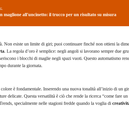
ù:
 maglione all'uncinetto: il trucco per un risultato su misura
tà. Non esiste un limite di giri; puoi continuare finché non ottieni la di
rta
. La regola d’oro è semplice: negli angoli si lavorano sempre due gru
 inseriscono i blocchi di maglie negli spazi vuoti. Questo automatismo ren
mpo durante la giornata.
colore è fondamentale. Inserendo una nuova tonalità all’inizio di un gi
ature delicate. Questa versatilità è ciò che rende la ricerca “come fare u
 Trends, specialmente nelle stagioni fredde quando la voglia di
creativit