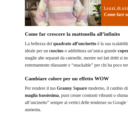
Leggi di pi
Come fare un
Come far crescere la mattonella all’infinito
La bellezza del
quadrato all’uncinetto
è la sua scalabili
ideale per un
cuscino
o addirittura un’unica grande
cope
maglie alte separati da catenelle, mentre nei lati dritti si
estremamente rilassante e “snackable” per chi ha poco te
Cambiare colore per un effetto WOW
Per rendere il tuo
Granny Square
moderno, il cambio di 
maglia bassissima
, puoi creare contrasti vibranti o sfum
all’uncinetto” sempre ai vertici delle tendenze su Google
aumenta.