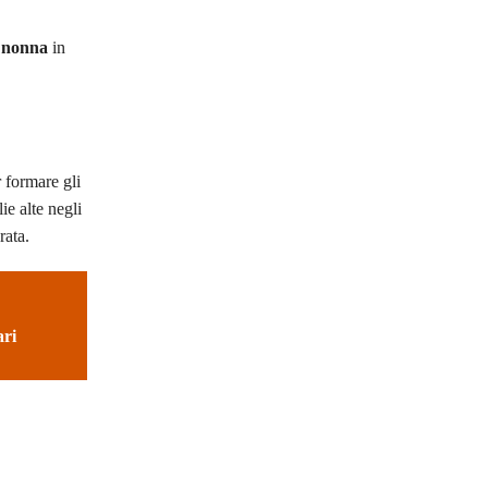
a nonna
in
 formare gli
ie alte negli
rata.
ari