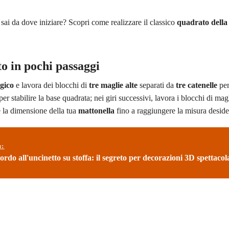
ai da dove iniziare? Scopri come realizzare il classico
quadrato dell
o in pochi passaggi
gico
e lavora dei blocchi di
tre maglie alte
separati da
tre catenelle
per
er stabilire la base quadrata; nei giri successivi, lavora i blocchi di magl
e la dimensione della tua
mattonella
fino a raggiungere la misura deside
ù:
rdo all'uncinetto su stoffa: il segreto per decorazioni 3D spettacol