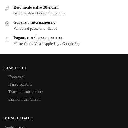
Reso facile entro 30 giorni
Garanzia di rimborso di 30 giorni
Garanzia internazionale
Valida nel paese di utilizzoe
Pagamento sicuro e protetto
MasterCard / Visa / Apple Pay / Google Pay
LINK UTILI
Contattaci
Il mio account
Traccia il mio ordine
Opinioni dei Clienti
MENU LEGALE
Avviso Legale