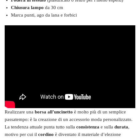
Chiusura lampo
da 30 cm
Marca punti, ago da lana e forbici
Realizzare una
borsa all’uncinetto
è molto più di un semplice
passatempo: è la creazione di un accessorio moda personalizzato.
La tendenza attuale punta tutto sulla
consistenza
e sulla
durata
,
motivo per cui il
cordino
è diventato il materiale d’elezione