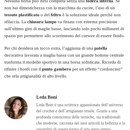
Nessuna borsa può dirsi completa senza una
fodera interna
. Se
non hai dimestichezza con la macchina da cucire, l’uso di un
tessuto plastificato
o del
feltro
è la soluzione ideale perché non
sfilaccia. La
chiusura lampo
va fissata con estrema precisione
sull’ultimo giro di maglie basse, lasciando solo pochi millimetri di
spazio per permettere allo scorrimento del cursore di essere fluido.
Per chi desidera un tocco extra, l’aggiunta di una
patella
decorativa lavorata a maglia bassa con un grande bottone centrale
trasforma il modello sportivo in una borsa sofisticata. Ricorda di
rifinire i bordi con il
punto gambero
per un effetto “cordoncino”
che urla artigianalità di alto livello.
Leda Boni
Leda Boni è una scrittrice appassionata dell’universo
del crochet e dell’artigianato tessile. Grazie a una
profonda conoscenza delle tecniche, sia tradizionali
che moderne, racconta nei suoi articoli la bellezza e la
versatilità di questa forma d’arte senza tempo.