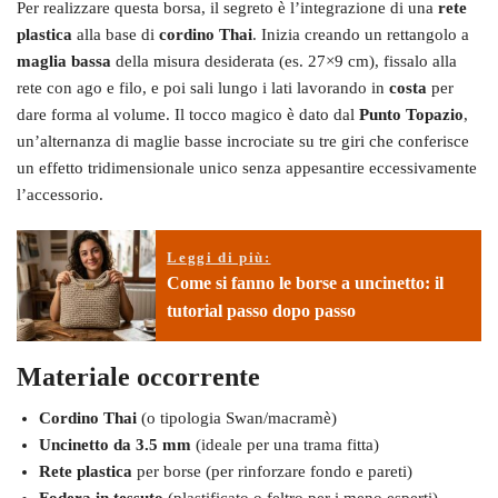
Per realizzare questa borsa, il segreto è l’integrazione di una
rete
plastica
alla base di
cordino Thai
. Inizia creando un rettangolo a
maglia bassa
della misura desiderata (es. 27×9 cm), fissalo alla
rete con ago e filo, e poi sali lungo i lati lavorando in
costa
per
dare forma al volume. Il tocco magico è dato dal
Punto Topazio
,
un’alternanza di maglie basse incrociate su tre giri che conferisce
un effetto tridimensionale unico senza appesantire eccessivamente
l’accessorio.
Leggi di più:
Come si fanno le borse a uncinetto: il
tutorial passo dopo passo
Materiale occorrente
Cordino Thai
(o tipologia Swan/macramè)
Uncinetto da 3.5 mm
(ideale per una trama fitta)
Rete plastica
per borse (per rinforzare fondo e pareti)
Fodera in tessuto
(plastificato o feltro per i meno esperti)