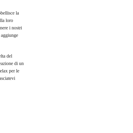
bellisce la
lla loro
nere i nostri
no aggiunge
lta del
reazione di un
elax per le
asciatevi