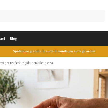
Cerca
aci
Blog
Spedizione gratuita in tutto il mondo per tutti gli ordini
eti per renderlo rigido e stabile in casa