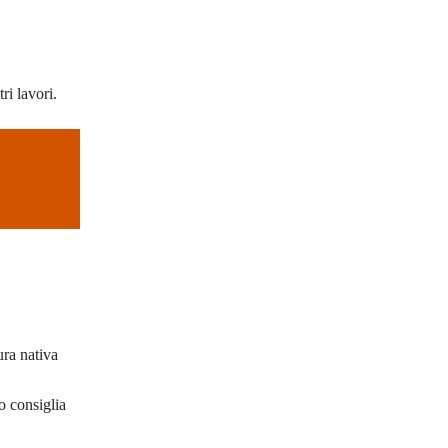
ri lavori.
ura nativa
o consiglia