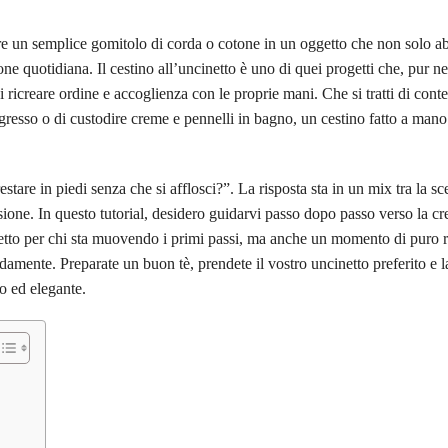
e un semplice gomitolo di corda o cotone in un oggetto che non solo ab
ne quotidiana. Il cestino all’uncinetto è uno di quei progetti che, pur ne
 ricreare ordine e accoglienza con le proprie mani. Che si tratti di conte
l’ingresso o di custodire creme e pennelli in bagno, un cestino fatto a ma
re in piedi senza che si afflosci?”. La risposta sta in un mix tra la sce
ensione. In questo tutorial, desidero guidarvi passo dopo passo verso la c
rfetto per chi sta muovendo i primi passi, ma anche un momento di puro r
amente. Preparate un buon tè, prendete il vostro uncinetto preferito e l
o ed elegante.