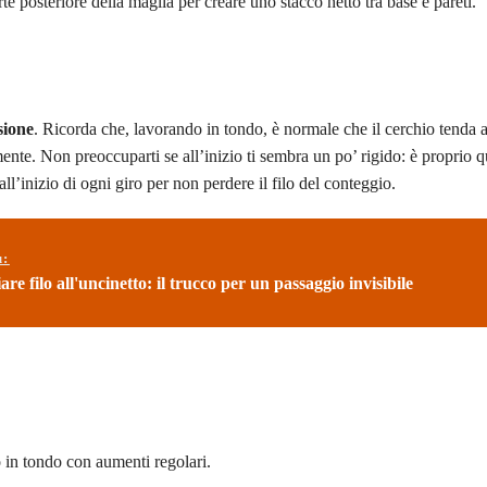
e posteriore della maglia per creare uno stacco netto tra base e pareti.
sione
. Ricorda che, lavorando in tondo, è normale che il cerchio tenda a
ente. Non preoccuparti se all’inizio ti sembra un po’ rigido: è proprio q
l’inizio di ogni giro per non perdere il filo del conteggio.
ù:
e filo all'uncinetto: il trucco per un passaggio invisibile
o in tondo con aumenti regolari.