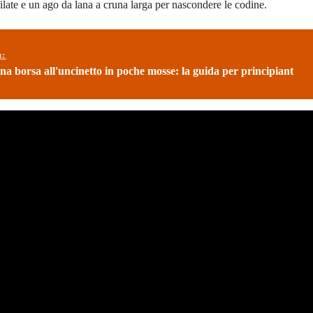
ilate e un ago da lana a cruna larga per nascondere le codine.
ù:
a borsa all'uncinetto in poche mosse: la guida per principiant