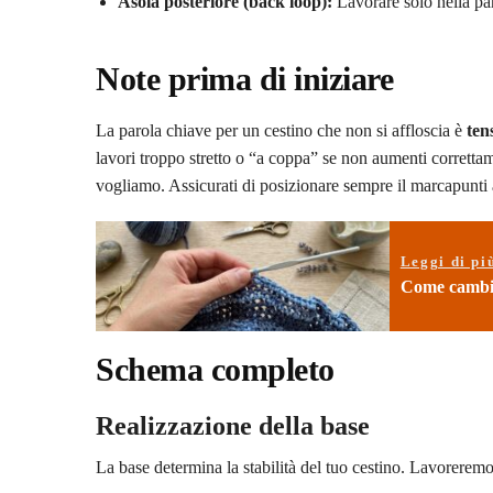
Asola posteriore (back loop):
Lavorare solo nella part
Note prima di iniziare
La parola chiave per un cestino che non si affloscia è
ten
lavori troppo stretto o “a coppa” se non aumenti correttam
vogliamo. Assicurati di posizionare sempre il marcapunti al
Leggi di pi
Come cambiar
Schema completo
Realizzazione della base
La base determina la stabilità del tuo cestino. Lavorerem