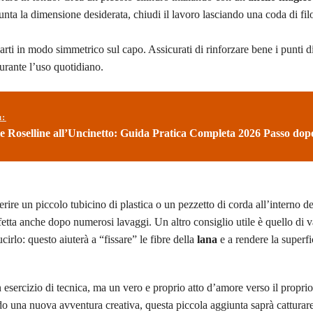
a la dimensione desiderata, chiudi il lavoro lasciando una coda di filo
parti in modo simmetrico sul capo. Assicurati di rinforzare bene i punti d
urante l’uso quotidiano.
ù:
e Roselline all’Uncinetto: Guida Pratica Completa 2026 Passo dop
erire un piccolo tubicino di plastica o un pezzetto di corda all’interno d
etta anche dopo numerosi lavaggi. Un altro consiglio utile è quello di 
cirlo: questo aiuterà a “fissare” le fibre della
lana
e a rendere la superfic
 esercizio di tecnica, ma un vero e proprio atto d’amore verso il propri
o una nuova avventura creativa, questa piccola aggiunta saprà catturare