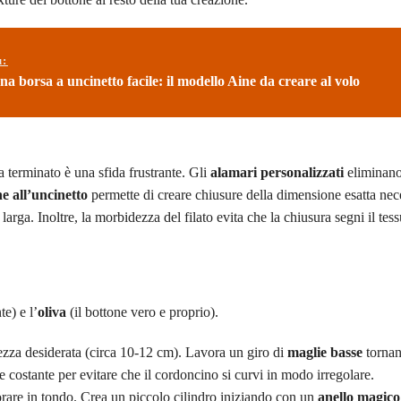
ù:
a borsa a uncinetto facile: il modello Aine da creare al volo
 terminato è una sfida frustrante. Gli
alamari personalizzati
eliminano
e all’uncinetto
permette di creare chiusure della dimensione esatta nec
arga. Inoltre, la morbidezza del filato evita che la chiusura segni il tess
e) e l’
oliva
(il bottone vero e proprio).
ezza desiderata (circa 10-12 cm). Lavora un giro di
maglie basse
tornan
 costante per evitare che il cordoncino si curvi in modo irregolare.
rare in tondo. Crea un piccolo cilindro iniziando con un
anello magico