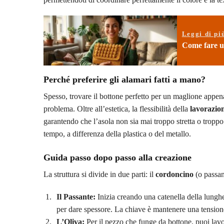
Leggi di pi
Come fare un
Perché preferire gli alamari fatti a mano?
Spesso, trovare il bottone perfetto per un maglione appena
problema. Oltre all’estetica, la flessibilità della
lavorazion
garantendo che l’asola non sia mai troppo stretta o troppo l
tempo, a differenza della plastica o del metallo.
Guida passo dopo passo alla creazione
La struttura si divide in due parti: il
cordoncino
(o passant
Il Passante:
Inizia creando una catenella della lungh
per dare spessore. La chiave è mantenere una tensione
L’Oliva:
Per il pezzo che funge da bottone, puoi lavo