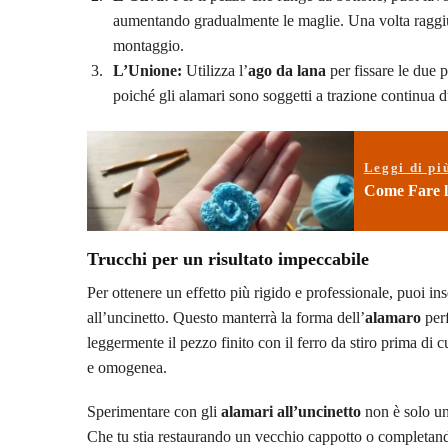
aumentando gradualmente le maglie. Una volta raggiunt
montaggio.
L’Unione:
Utilizza l’
ago da lana
per fissare le due 
poiché gli alamari sono soggetti a trazione continua d
Leggi di pi
Come Fare l
Trucchi per un risultato impeccabile
Per ottenere un effetto più rigido e professionale, puoi ins
all’uncinetto. Questo manterrà la forma dell’
alamaro
perf
leggermente il pezzo finito con il ferro da stiro prima di cu
e omogenea.
Sperimentare con gli
alamari all’uncinetto
non è solo un
Che tu stia restaurando un vecchio cappotto o completand