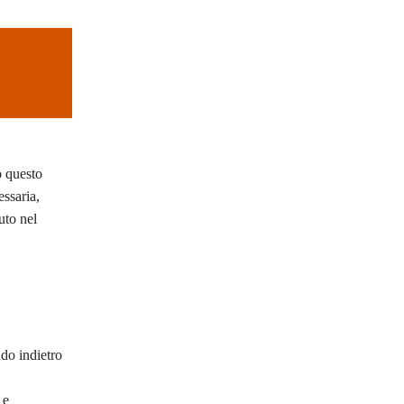
 questo
essaria,
uto nel
do indietro
e