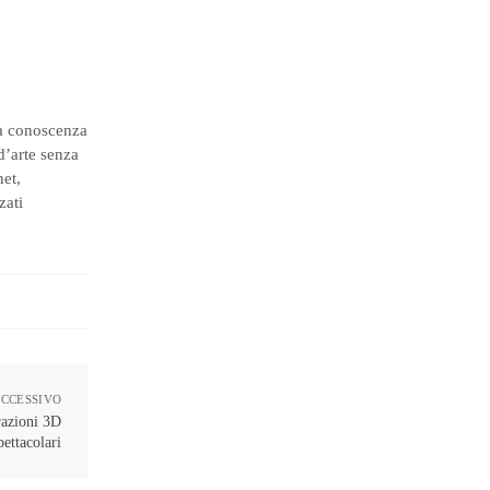
da conoscenza
 d’arte senza
het,
zati
UCCESSIVO
razioni 3D
pettacolari