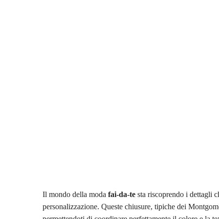
Il mondo della moda
fai-da-te
sta riscoprendo i dettagli c
personalizzazione. Queste chiusure, tipiche dei Montgomer
permettendoti di coordinare perfettamente il colore e la te