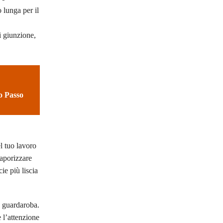
 lunga per il
i giunzione,
o Passo
el tuo lavoro
vaporizzare
ie più liscia
o guardaroba.
 l’attenzione