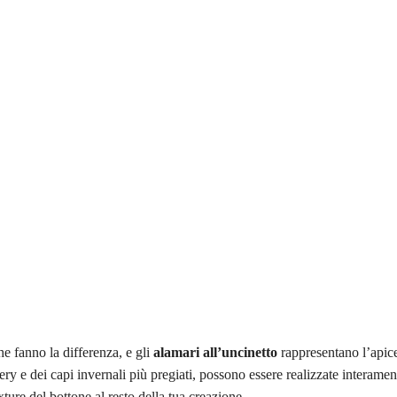
he fanno la differenza, e gli
alamari all’uncinetto
rappresentano l’apice
y e dei capi invernali più pregiati, possono essere realizzate interame
xture del bottone al resto della tua creazione.