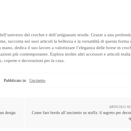
dell’universo del crochet e dell’artigianato tessile. Grazie a una profon
ne, racconta nei suoi articoli la bellezza e la versatilità di questa forma
 mano, dedica il suo lavoro a valorizzare l’eleganza delle borse in croc
ioni più contemporanee. Esplora inoltre altri accessori e articoli realiz
, coperte e decorazioni per la casa.
Pubblicato in:
Uncinetto
ARTICOLO S
 un design
Come fare bordo all’uncinetto su stoffa: il segreto per deco
s