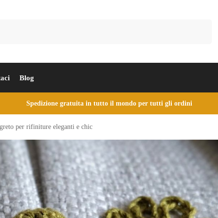
Cerca
aci
Blog
Spedizione gratuita in tutto il mondo per tutti gli ordini
greto per rifiniture eleganti e chic