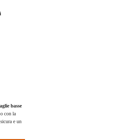
i
glie basse
o con la
 sicura e un