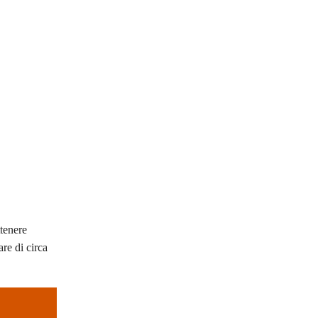
ttenere
are di circa