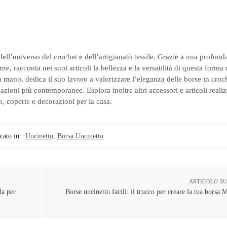
dell’universo del crochet e dell’artigianato tessile. Grazie a una profon
ne, racconta nei suoi articoli la bellezza e la versatilità di questa forma
 mano, dedica il suo lavoro a valorizzare l’eleganza delle borse in croc
ioni più contemporanee. Esplora inoltre altri accessori e articoli realiz
, coperte e decorazioni per la casa.
cato in:
Uncinetto
,
Borsa Uncinetto
ARTICOLO S
da per
Borse uncinetto facili: il trucco per creare la tua borsa 