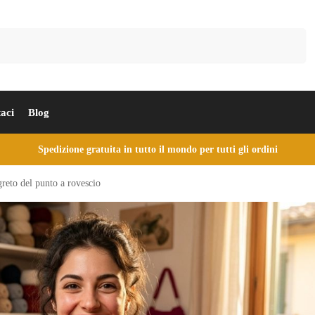
Cerca
aci
Blog
Spedizione gratuita in tutto il mondo per tutti gli ordini
greto del punto a rovescio