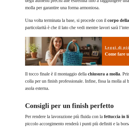
degli aumenti precisi alle estremità fino a raggiungere u
molla per garantire una forma armoniosa.
Una volta terminata la base, si procede con il
corpo dell
particolarità è che il lato che vedi mentre lavori sarà l’int
Leggi di pi
Come fare un
Il tocco finale è il montaggio della
chiusura a molla
. Pri
colla per un finish professionale. Infine, fissa la molla a
asola esterna.
Consigli per un finish perfetto
Per rendere la lavorazione più fluida con la
fettuccia in l
piccolo accorgimento renderà i punti più definiti e la bors