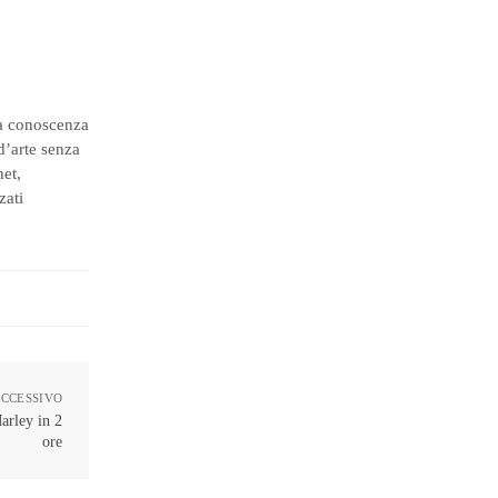
da conoscenza
 d’arte senza
het,
zati
UCCESSIVO
Marley in 2
ore