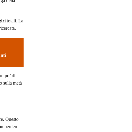
rga della
giri
totali. La
ricercata.
nti
un po’ di
o sulla metà
are. Questo
on perdere