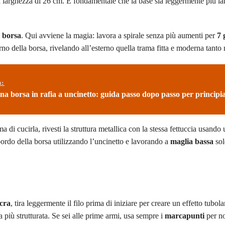
na larghezza di 26 cm. È fondamentale che la base sia leggermente più la
a borsa
. Qui avviene la magia: lavora a spirale senza più aumenti per
7 
erno della borsa, rivelando all’esterno quella trama fitta e moderna tanto 
ù:
a borsa in rafia a uncinetto: guida passo dopo passo per principia
ma di cucirla, rivesti la struttura metallica con la stessa fettuccia usando 
l bordo della borsa utilizzando l’uncinetto e lavorando a
maglia bassa
sol
icra
, tira leggermente il filo prima di iniziare per creare un effetto tubol
a più strutturata. Se sei alle prime armi, usa sempre i
marcapunti
per n