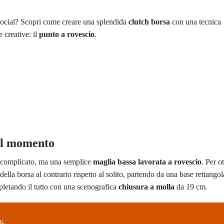
 social? Scopri come creare una splendida
clutch borsa
con una tecnica
 creative: il
punto a rovescio
.
del momento
o complicato, ma una semplice
maglia bassa lavorata a rovescio
. Per o
lla borsa al contrario rispetto al solito, partendo da una base rettangol
pletando il tutto con una scenografica
chiusura a molla
da 19 cm.
ù: