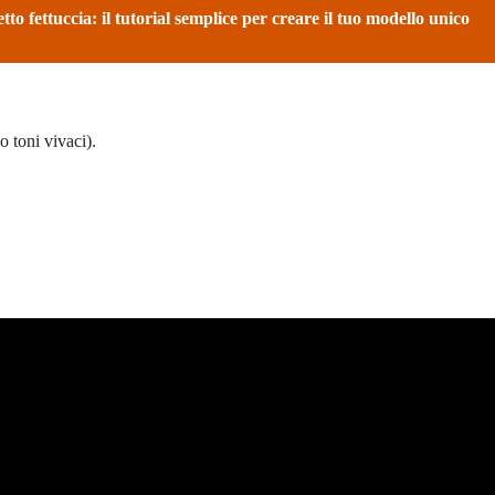
to fettuccia: il tutorial semplice per creare il tuo modello unico
 toni vivaci).