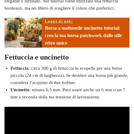
elegante e raffinato. Nel tutorial viene utilizzata una fettuccia
bordeaux, ma sei libero di scegliere il colore che preferisci.
Leggi di più:
Borsa a mattonelle uncinetto tutorial:
crea la tua borsa patchwork dallo stile
rétro unico
Fettuccia e uncinetto
Fettuccia:
circa 300 g di fettuccia in ecopelle per una borsa
piccola (24 cm di larghezza). Se desideri una borsa più grande,
considera l’acquisto di due bobine.
Uncinetto:
misura 6,5 mm. Puoi usare anche un 6 mm o un 7
mm a seconda della tua tensione di lavorazione.