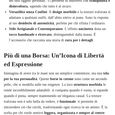
dei tuoi oggetti personali. Ti permette di muoverti con
tranquillità e
disinvoltura
, sapendo che tutto è al sicuro.
Versatilità senza Confini
: Il
design morbido
e la texture traforata si
adattano a qualsiasi outfit, dall’abito estivo ai jeans. Sono la risposta
al tuo
desiderio di autenticità
, perfette per chi rifiuta l’ordinario.
Stile Artigianale e Contemporaneo
: L’effetto
uncinetto
dona un
tocco handmade e ricercato
, distinguendoti dalla massa. È
l’accessorio che racconta una storia di
cura per i dettagli
.
Più di una Borsa: Un’Icona di Libertà
ed Espressione
Immagina di avere tra le mani non un semplice contenitore, ma una
tela
per la tua personalità
. Queste
borse in cotone
sono come un secondo
pelle, che si modella sulle tue esigenze. La loro
struttura morbida
le
rende incredibilmente adattabili: si compatta quando è vuota, si espande
quando è piena, sempre mantenendo un’eleganza casual. La texture
traforata non è solo bella da vedere, è
funzionale
: ti permette di
intravedere ciò che cerchi, trasformando ogni ricerca in un attimo. È la
scelta per chi vuole sentirsi
leggera, organizzata e sempre al centro