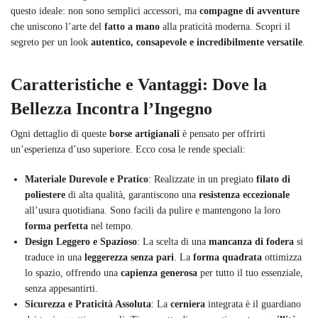
questo ideale: non sono semplici accessori, ma
compagne di avventure
che uniscono l’arte del
fatto a mano
alla praticità moderna. Scopri il
segreto per un look
autentico, consapevole e incredibilmente versatile
.
Caratteristiche e Vantaggi: Dove la
Bellezza Incontra l’Ingegno
Ogni dettaglio di queste
borse artigianali
è pensato per offrirti
un’esperienza d’uso superiore. Ecco cosa le rende speciali:
Materiale Durevole e Pratico
: Realizzate in un pregiato
filato di
poliestere
di alta qualità, garantiscono una
resistenza eccezionale
all’usura quotidiana. Sono facili da pulire e mantengono la loro
forma perfetta
nel tempo.
Design Leggero e Spazioso
: La scelta di una
mancanza di fodera
si
traduce in una
leggerezza senza pari
. La
forma quadrata
ottimizza
lo spazio, offrendo una
capienza generosa
per tutto il tuo essenziale,
senza appesantirti.
Sicurezza e Praticità Assoluta
: La
cerniera
integrata è il guardiano