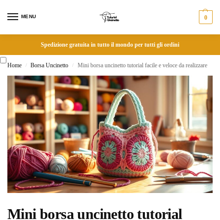
MENU
0
Spedizione gratuita in tutto il mondo per tutti gli ordini
Home
Borsa Uncinetto
Mini borsa uncinetto tutorial facile e veloce da realizzare
/
/
Mini borsa uncinetto tutorial