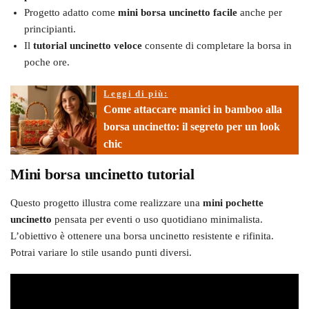
Progetto adatto come
mini borsa uncinetto facile
anche per
principianti.
Il
tutorial uncinetto veloce
consente di completare la borsa in
poche ore.
Leggi di più:
Come attaccare manici in bamboo alla
borsa uncinetto: il segreto per un look
chic
Mini borsa uncinetto tutorial
Questo progetto illustra come realizzare una
mini pochette
uncinetto
pensata per eventi o uso quotidiano minimalista.
L’obiettivo è ottenere una borsa uncinetto resistente e rifinita.
Potrai variare lo stile usando punti diversi.