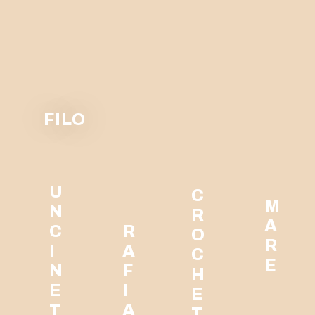
FILO
U
C
M
N
R
A
C
R
O
R
I
A
C
E
N
F
H
E
I
E
T
A
T