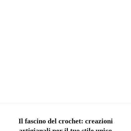
L’accessorio artigianale che fa davvero la
differenza
Scopri la bellezza dell’artigianato con borse completamente
realizzate a mano, ideali per chi cerca uno stile unico e
sostenibile.
Il fascino del crochet: creazioni
artigianali per il tuo stile unico