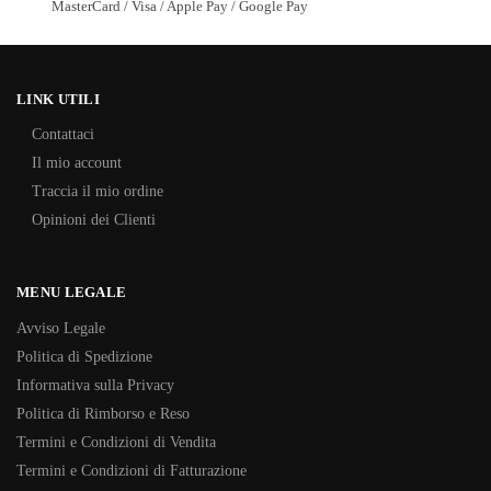
MasterCard / Visa / Apple Pay / Google Pay
LINK UTILI
Contattaci
Il mio account
Traccia il mio ordine
Opinioni dei Clienti
MENU LEGALE
Avviso Legale
Politica di Spedizione
Informativa sulla Privacy
Politica di Rimborso e Reso
Termini e Condizioni di Vendita
Termini e Condizioni di Fatturazione