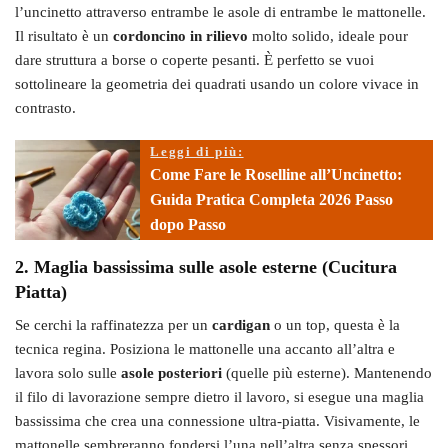
l’uncinetto attraverso entrambe le asole di entrambe le mattonelle.
Il risultato è un
cordoncino in rilievo
molto solido, ideale pour
dare struttura a borse o coperte pesanti. È perfetto se vuoi
sottolineare la geometria dei quadrati usando un colore vivace in
contrasto.
Leggi di più:
Come Fare le Roselline all’Uncinetto:
Guida Pratica Completa 2026 Passo
dopo Passo
2. Maglia bassissima sulle asole esterne (Cucitura
Piatta)
Se cerchi la raffinatezza per un
cardigan
o un top, questa è la
tecnica regina. Posiziona le mattonelle una accanto all’altra e
lavora solo sulle
asole posteriori
(quelle più esterne). Mantenendo
il filo di lavorazione sempre dietro il lavoro, si esegue una maglia
bassissima che crea una connessione ultra-piatta. Visivamente, le
mattonelle sembreranno fondersi l’una nell’altra senza spessori