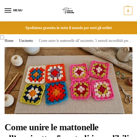
MENU
0
Spedizione gratuita in tutto il mondo per tutti gli ordini
Home
Uncinetto
Come unire le mattonelle all’uncinetto: 5 metodi incredibili per un risultato perfetto
/
/
Come unire le mattonelle