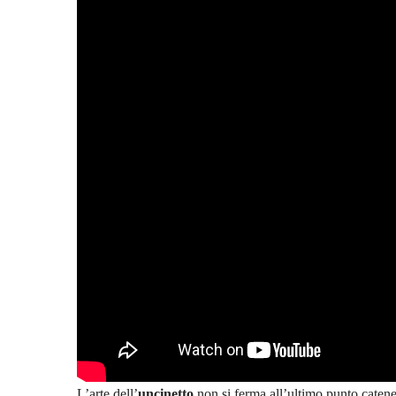
L’arte dell’
uncinetto
non si ferma all’ultimo punto catenel