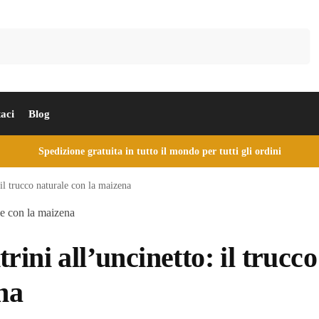
Cerca
aci
Blog
Spedizione gratuita in tutto il mondo per tutti gli ordini
il trucco naturale con la maizena
ini all’uncinetto: il trucco
na