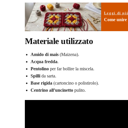
Leggi di pi
Come unire l
Materiale utilizzato
Amido di mais
(Maizena).
Acqua fredda
.
Pentolino
per far bollire la miscela.
Spilli
da sarta.
Base rigida
(cartoncino o polistirolo).
Centrino all’uncinetto
pulito.