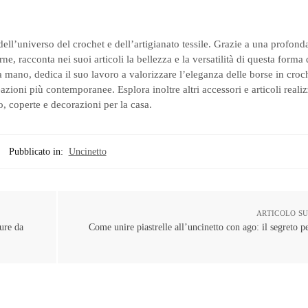
dell’universo del crochet e dell’artigianato tessile. Grazie a una profon
ne, racconta nei suoi articoli la bellezza e la versatilità di questa forma
 mano, dedica il suo lavoro a valorizzare l’eleganza delle borse in croc
ioni più contemporanee. Esplora inoltre altri accessori e articoli realiz
, coperte e decorazioni per la casa.
Pubblicato in:
Uncinetto
ARTICOLO S
ture da
Come unire piastrelle all’uncinetto con ago: il segreto p