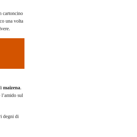
n cartoncino
ico una volta
lvere.
di
maizena
.
e l’amido sul
ri degni di