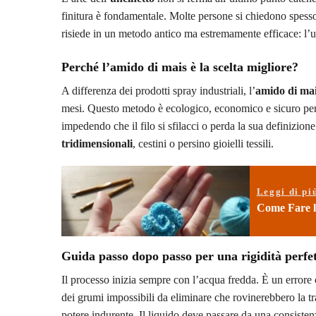
finitura è fondamentale. Molte persone si chiedono spes
risiede in un metodo antico ma estremamente efficace: l’
Perché l’amido di mais è la scelta migliore?
A differenza dei prodotti spray industriali, l’
amido di ma
mesi. Questo metodo è ecologico, economico e sicuro per i
impedendo che il filo si sfilacci o perda la sua definizion
tridimensionali
, cestini o persino gioielli tessili.
Leggi di pi
Come Fare l
Guida passo dopo passo per una rigidità perfe
Il processo inizia sempre con l’acqua fredda. È un errore
dei grumi impossibili da eliminare che rovinerebbero la t
potere indurente. Il liquido deve passare da una consistenz