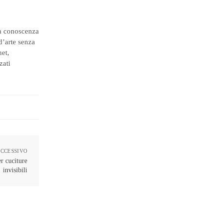
da conoscenza
 d’arte senza
het,
zati
UCCESSIVO
er cuciture
invisibili