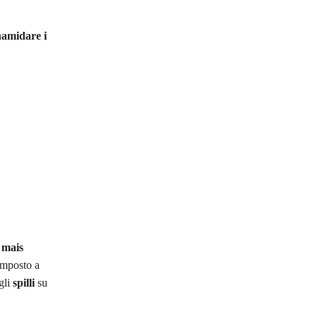
namidare i
 mais
omposto a
gli
spilli
su