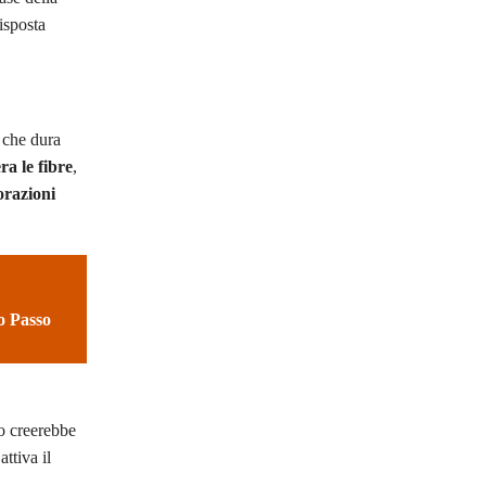
risposta
 che dura
a le fibre
,
orazioni
o Passo
to creerebbe
attiva il