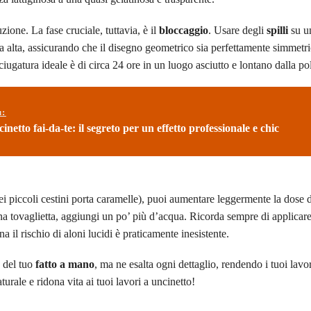
ione. La fase cruciale, tuttavia, è il
bloccaggio
. Usare degli
spilli
su u
ia alta, assicurando che il disegno geometrico sia perfettamente simmetr
iugatura ideale è di circa 24 ore in un luogo asciutto e lontano dalla po
ù:
inetto fai-da-te: il segreto per un effetto professionale e chic
ei piccoli cestini porta caramelle), puoi aumentare leggermente la dose 
una tovaglietta, aggiungi un po’ più d’acqua. Ricorda sempre di applicar
 il rischio di aloni lucidi è praticamente inesistente.
 del tuo
fatto a mano
, ma ne esalta ogni dettaglio, rendendo i tuoi lavo
urale e ridona vita ai tuoi lavori a uncinetto!