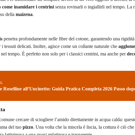
so
come inamidare i centrini
senza rovinarli o ingiallirli nel tempo. La 
uso della
maizena
.
is
penetra profondamente nelle fibre del cotone, garantendo una rigidità
 tessuti delicati. Inoltre, agisce come un collante naturale che
agglomer
e nel tempo. È perfetto non solo per i classici centrini, ma anche per
dec
ù:
e Roselline all’Uncinetto: Guida Pratica Completa 2026 Passo dop
tta
 comune cercare di sciogliere l’amido direttamente in acqua calda: ques
rama del tuo
pizzo
. Una volta che la miscela è liscia, la cottura è ciò che 
a lattiginosa a una quasi gelatinosa e trasparente.