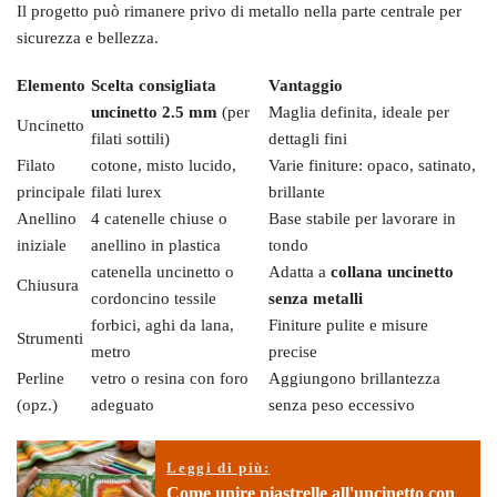
Il progetto può rimanere privo di metallo nella parte centrale per
sicurezza e bellezza.
Elemento
Scelta consigliata
Vantaggio
uncinetto 2.5 mm
(per
Maglia definita, ideale per
Uncinetto
filati sottili)
dettagli fini
Filato
cotone, misto lucido,
Varie finiture: opaco, satinato,
principale
filati lurex
brillante
Anellino
4 catenelle chiuse o
Base stabile per lavorare in
iniziale
anellino in plastica
tondo
catenella uncinetto o
Adatta a
collana uncinetto
Chiusura
cordoncino tessile
senza metalli
forbici, aghi da lana,
Finiture pulite e misure
Strumenti
metro
precise
Perline
vetro o resina con foro
Aggiungono brillantezza
(opz.)
adeguato
senza peso eccessivo
Leggi di più:
Come unire piastrelle all'uncinetto con