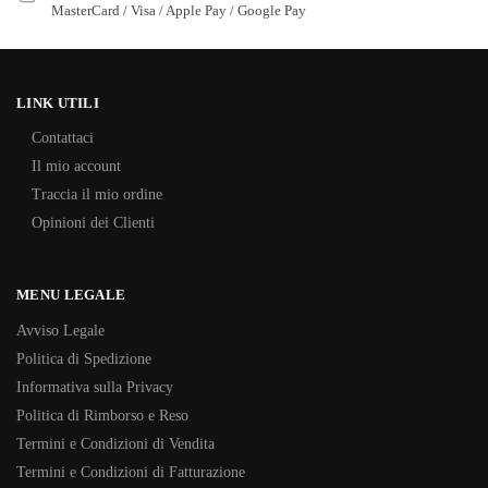
MasterCard / Visa / Apple Pay / Google Pay
LINK UTILI
Contattaci
Il mio account
Traccia il mio ordine
Opinioni dei Clienti
MENU LEGALE
Avviso Legale
Politica di Spedizione
Informativa sulla Privacy
Politica di Rimborso e Reso
Termini e Condizioni di Vendita
Termini e Condizioni di Fatturazione