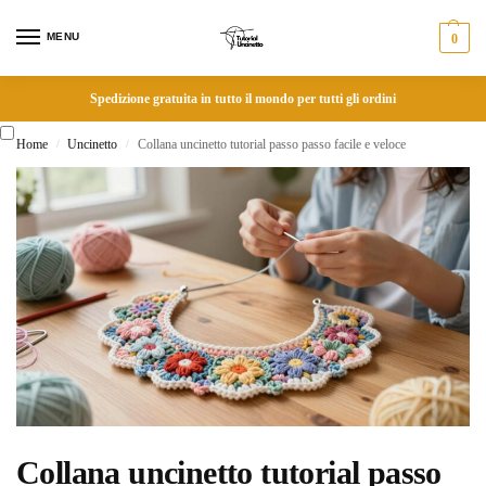
MENU
0
Spedizione gratuita in tutto il mondo per tutti gli ordini
Home
Uncinetto
Collana uncinetto tutorial passo passo facile e veloce
/
/
Collana uncinetto tutorial passo