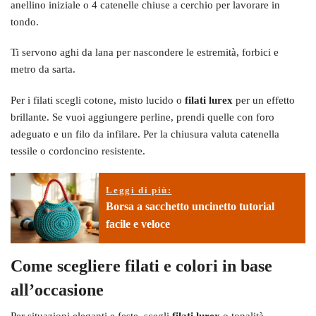
anellino iniziale o 4 catenelle chiuse a cerchio per lavorare in
tondo.
Ti servono aghi da lana per nascondere le estremità, forbici e
metro da sarta.
Per i filati scegli cotone, misto lucido o
filati lurex
per un effetto
brillante. Se vuoi aggiungere perline, prendi quelle con foro
adeguato e un filo da infilare. Per la chiusura valuta catenella
tessile o cordoncino resistente.
Leggi di più:
Borsa a sacchetto uncinetto tutorial
facile e veloce
Come scegliere filati e colori in base
all’occasione
Per situazioni eleganti e feste, scegli
filati lurex
o tonalità