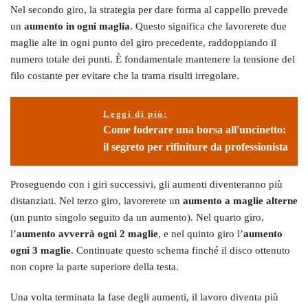
Nel secondo giro, la strategia per dare forma al cappello prevede
un
aumento in ogni maglia
. Questo significa che lavorerete due
maglie alte in ogni punto del giro precedente, raddoppiando il
numero totale dei punti. È fondamentale mantenere la tensione del
filo costante per evitare che la trama risulti irregolare.
Leggi di più:
Come foderare una borsa all'uncinetto:
il segreto per rifiniture da professionista
Proseguendo con i giri successivi, gli aumenti diventeranno più
distanziati. Nel terzo giro, lavorerete un
aumento a maglie alterne
(un punto singolo seguito da un aumento). Nel quarto giro,
l’
aumento avverrà ogni 2 maglie
, e nel quinto giro l’
aumento
ogni 3 maglie
. Continuate questo schema finché il disco ottenuto
non copre la parte superiore della testa.
Una volta terminata la fase degli aumenti, il lavoro diventa più