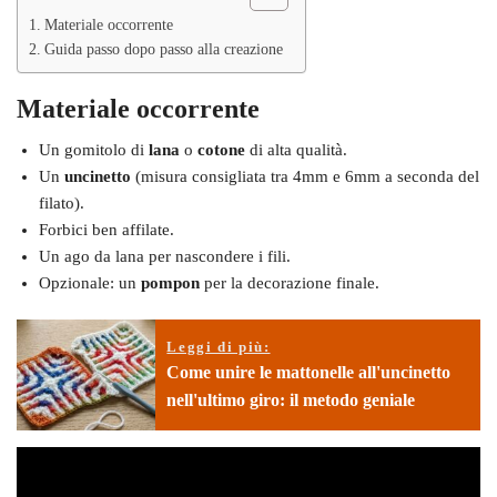
Materiale occorrente
Guida passo dopo passo alla creazione
Materiale occorrente
Un gomitolo di
lana
o
cotone
di alta qualità.
Un
uncinetto
(misura consigliata tra 4mm e 6mm a seconda del
filato).
Forbici ben affilate.
Un ago da lana per nascondere i fili.
Opzionale: un
pompon
per la decorazione finale.
Leggi di più:
Come unire le mattonelle all'uncinetto
nell'ultimo giro: il metodo geniale