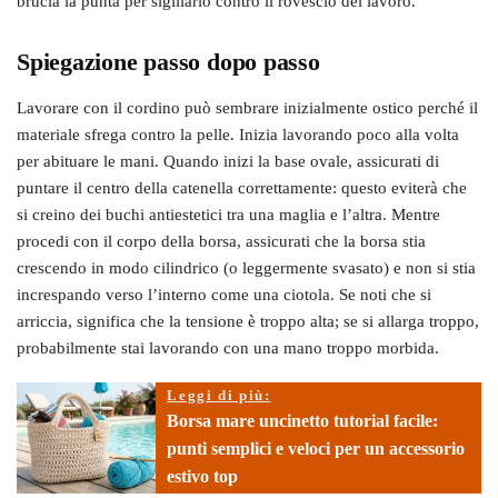
brucia la punta per sigillarlo contro il rovescio del lavoro.
Spiegazione passo dopo passo
Lavorare con il cordino può sembrare inizialmente ostico perché il
materiale sfrega contro la pelle. Inizia lavorando poco alla volta
per abituare le mani. Quando inizi la base ovale, assicurati di
puntare il centro della catenella correttamente: questo eviterà che
si creino dei buchi antiestetici tra una maglia e l’altra. Mentre
procedi con il corpo della borsa, assicurati che la borsa stia
crescendo in modo cilindrico (o leggermente svasato) e non si stia
increspando verso l’interno come una ciotola. Se noti che si
arriccia, significa che la tensione è troppo alta; se si allarga troppo,
probabilmente stai lavorando con una mano troppo morbida.
Leggi di più:
Borsa mare uncinetto tutorial facile:
punti semplici e veloci per un accessorio
estivo top