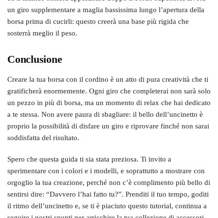
un giro supplementare a maglia bassissima lungo l’apertura della
borsa prima di cucirli: questo creerà una base più rigida che
sosterrà meglio il peso.
Conclusione
Creare la tua borsa con il cordino è un atto di pura creatività che ti
gratificherà enormemente. Ogni giro che completerai non sarà solo
un pezzo in più di borsa, ma un momento di relax che hai dedicato
a te stessa. Non avere paura di sbagliare: il bello dell’uncinetto è
proprio la possibilità di disfare un giro e riprovare finché non sarai
soddisfatta del risultato.
Spero che questa guida ti sia stata preziosa. Ti invito a
sperimentare con i colori e i modelli, e soprattutto a mostrare con
orgoglio la tua creazione, perché non c’è complimento più bello di
sentirsi dire: “Davvero l’hai fatto tu?”. Prenditi il tuo tempo, goditi
il ritmo dell’uncinetto e, se ti è piaciuto questo tutorial, continua a
seguire i nostri spunti per arricchire la tua collezione di accessori