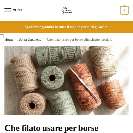
MENU
0
Spedizione gratuita in tutto il mondo per tutti gli ordini
Home
Borsa Uncinetto
Che filato usare per borse alluncinetto: cordino
/
/
Che filato usare per borse