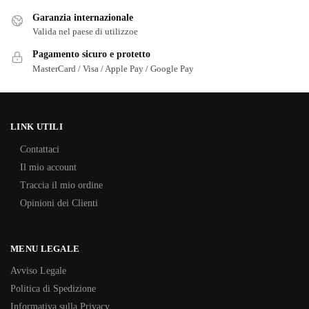
Garanzia internazionale
Valida nel paese di utilizzoe
Pagamento sicuro e protetto
MasterCard / Visa / Apple Pay / Google Pay
LINK UTILI
Contattaci
Il mio account
Traccia il mio ordine
Opinioni dei Clienti
MENU LEGALE
Avviso Legale
Politica di Spedizione
Informativa sulla Privacy