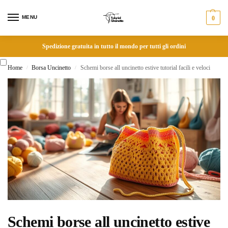
MENU
0
Spedizione gratuita in tutto il mondo per tutti gli ordini
Home
Borsa Uncinetto
Schemi borse all uncinetto estive tutorial facili e veloci
/
/
Schemi borse all uncinetto estive