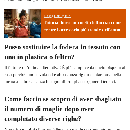
Leggi di più:
Tutorial borse uncinetto fettuccia: come
creare l'accessorio più trendy dell'anno
Posso sostituire la fodera in tessuto con
una in plastica o feltro?
Il feltro è un’ottima alternativa! È più semplice da cucire rispetto al
raso perché non scivola ed è abbastanza rigido da dare una bella
forma alla borsa senza bisogno di troppi accorgimenti tecnici.
Come faccio se scopro di aver sbagliato
il numero di maglie dopo aver
completato diverse righe?
Non disperare! Se l’errore è lieve, spesso le persone intorno a noi