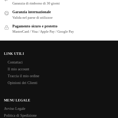
Garanzia di rimborso di 30 giorni
Garanzia internazionale
Valida nel paese di utilizzoe
Pagamento sicuro e protetto
MasterCard / Visa / Apple Pay / Google Pay
LINK UTILI
Contattaci
Il mio account
Traccia il mio ordine
Opinioni dei Clienti
MENU LEGALE
Avviso Legale
Politica di Spedizione