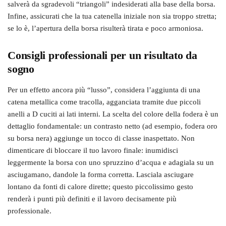
salverà da sgradevoli “triangoli” indesiderati alla base della borsa.
Infine, assicurati che la tua catenella iniziale non sia troppo stretta;
se lo è, l’apertura della borsa risulterà tirata e poco armoniosa.
Consigli professionali per un risultato da
sogno
Per un effetto ancora più “lusso”, considera l’aggiunta di una
catena metallica come tracolla, agganciata tramite due piccoli
anelli a D cuciti ai lati interni. La scelta del colore della fodera è un
dettaglio fondamentale: un contrasto netto (ad esempio, fodera oro
su borsa nera) aggiunge un tocco di classe inaspettato. Non
dimenticare di bloccare il tuo lavoro finale: inumidisci
leggermente la borsa con uno spruzzino d’acqua e adagiala su un
asciugamano, dandole la forma corretta. Lasciala asciugare
lontano da fonti di calore dirette; questo piccolissimo gesto
renderà i punti più definiti e il lavoro decisamente più
professionale.