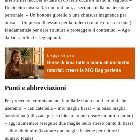
inserite nel filo, per evitare di doverle cucire a mano in seguito. –
Uncinetto: misura 3.5 mm o 4 mm, a seconda della tua tensione
personale. – Un bottone gioiello o una chiusura magnetica per
borsa. – Un pezzo di tessuto per la fodera (cotone o raso in tinta):
fondamentale per dare struttura e proteggere il contenuto. – Ago
da lana, forbici e segnapunti.
Leggi di più:
Borse di lana fatte a mano all uncinetto
tutorial: creare la MG Bag perfetta
Punti e abbreviazioni
Per procedere correttamente, familiarizziamo con i termini che
useremo: – cat: catenella – mb: maglia bassa – m bass: maglia
bassissima (utilizzata per le chiusure o per creare un bordo pulito)
– agg: aumentare (eseguire due maglie nello stesso punto di base)
– dim: diminuire (lavorare due maglie insieme per ridurre il
numero totale)