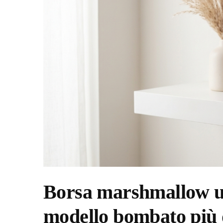
Borsa marshmallow unci
modello bombato più d