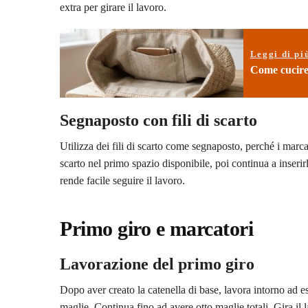
extra per girare il lavoro.
Leggi di pi
Come cucire f
Segnaposto con fili di scarto
Utilizza dei fili di scarto come segnaposto, perché i marcato
scarto nel primo spazio disponibile, poi continua a inserir
rende facile seguire il lavoro.
Primo giro e marcatori
Lavorazione del primo giro
Dopo aver creato la catenella di base, lavora intorno ad ess
maglie. Continua fino ad avere otto maglie totali. Gira il l