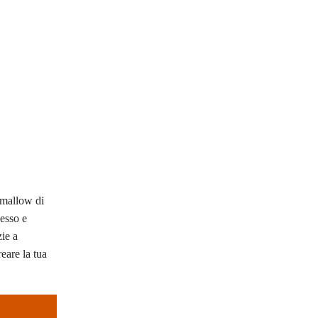
hmallow di
pesso e
ie a
reare la tua