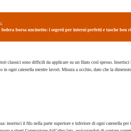
ù:
odera borsa uncinetto: i segreti per interni perfetti e tasche ben ri
ri classici sono difficili da applicare su un filato così spesso. Inserisci i
lo in ogni catenella mentre lavori. Misura a occhio, dato che la dimensio
a: inserisci il filo nella parte superiore e inferiore di ogni catenella per
avoro e ripeti l’operazione dall’altro lato, assicurandoti di contare corre