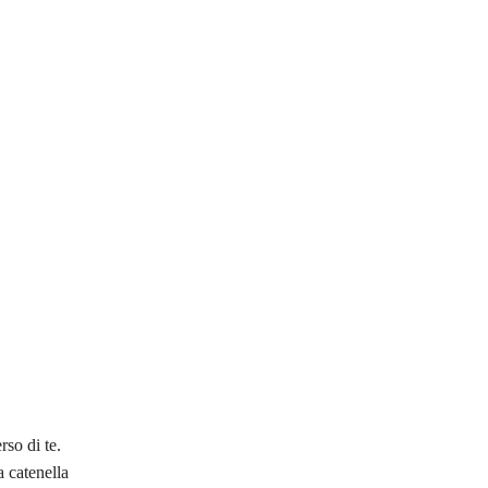
rso di te.
a catenella