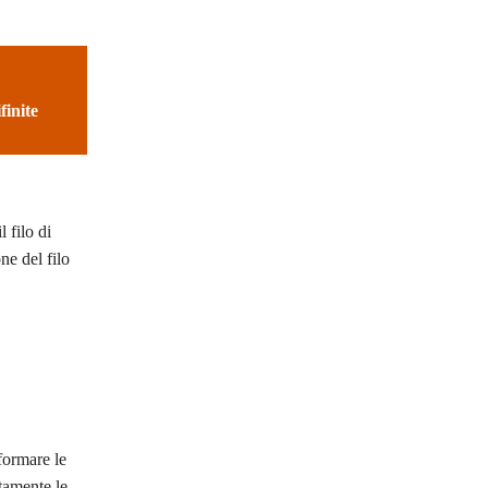
finite
l filo di
ne del filo
 formare le
ttamente le