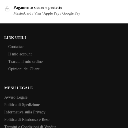
Pagamento sicuro e protetto
MasterCard / Visa / Apple Pay / Google Pay
LINK UTILI
Contattaci
Il mio account
Traccia il mio ordine
Opinioni dei Clienti
MENU LEGALE
Avviso Legale
Politica di Spedizione
Informativa sulla Privacy
Politica di Rimborso e Reso
Termini e Condizioni di Vendita