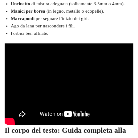
Uncinetto
di misura adeguata (solitamente 3.5mm o 4mm).
Manici per borsa
(in legno, metallo o ecopelle).
Marcapunti
per segnare l’inizio dei giri.
Ago da lana per nascondere i fili.
Forbici ben affilate.
Il corpo del testo: Guida completa alla