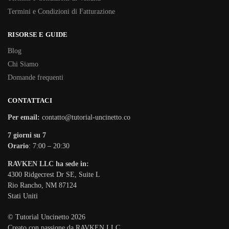
Termini e Condizioni di Fatturazione
RISORSE E GUIDE
Blog
Chi Siamo
Domande frequenti
CONTATTACI
Per email:
contatto@tutorial-uncinetto.co
7 giorni su 7
Orario
: 7:00 – 20:30
RAVKEN LLC ha sede in:
4300 Ridgecrest Dr SE, Suite L
Rio Rancho, NM 87124
Stati Uniti
© Tutorial Uncinetto 2026
Creato con passione da RAVKEN LLC