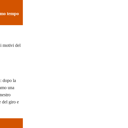
simo tempo
i motivi del
: dopo la
riamo una
nestro
 del giro e