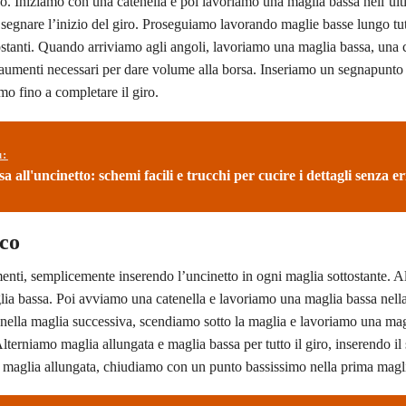
do. Iniziamo con una catenella e poi lavoriamo una maglia bassa nell’ul
segnare l’inizio del giro. Proseguiamo lavorando maglie basse lungo tut
stanti. Quando arriviamo agli angoli, lavoriamo una maglia bassa, una c
i aumenti necessari per dare volume alla borsa. Inseriamo un segnapunto 
amo fino a completare il giro.
ù:
a all'uncinetto: schemi facili e trucchi per cucire i dettagli senza er
ico
nti, semplicemente inserendo l’uncinetto in ogni maglia sottostante. Al
ia bassa. Poi avviamo una catenella e lavoriamo una maglia bassa nella
e nella maglia successiva, scendiamo sotto la maglia e lavoriamo una ma
lterniamo maglia allungata e maglia bassa per tutto il giro, inserendo i
ma maglia allungata, chiudiamo con un punto bassissimo nella prima magl