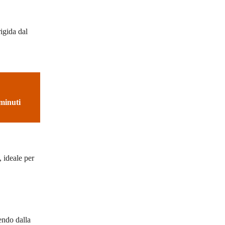
igida dal
 minuti
, ideale per
endo dalla