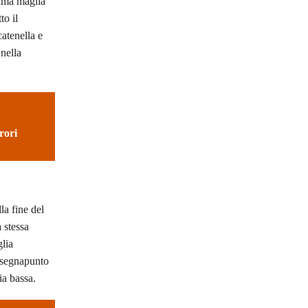
tima maglia
to il
atenella e
nella
rori
la fine del
 stessa
glia
l segnapunto
ia bassa.