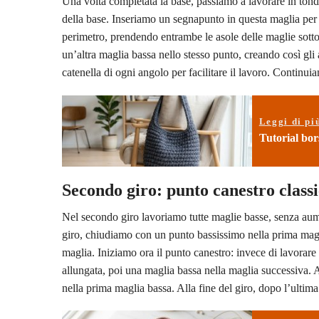
Una volta completata la base, passiamo a lavorare in ton
della base. Inseriamo un segnapunto in questa maglia per 
perimetro, prendendo entrambe le asole delle maglie sotto
un’altra maglia bassa nello stesso punto, creando così gl
catenella di ogni angolo per facilitare il lavoro. Continui
Leggi di pi
Tutorial bors
Secondo giro: punto canestro class
Nel secondo giro lavoriamo tutte maglie basse, senza aume
giro, chiudiamo con un punto bassissimo nella prima magl
maglia. Iniziamo ora il punto canestro: invece di lavorar
allungata, poi una maglia bassa nella maglia successiva. A
nella prima maglia bassa. Alla fine del giro, dopo l’ulti