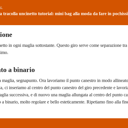
ù:
a tracolla uncinetto tutorial: mini bag alla moda da fare in pochis
zione
etto in ogni maglia sottostante. Questo giro serve come separazione tra 
simo.
to a binario
a maglia, segnapunto. Ora lavoriamo il punto canestro in modo allineato
va, ci inseriamo al centro del punto canestro del giro precedente e lavo
glia successiva, e di nuovo una maglia allungata al centro del punto ca
 binario, molto regolare e bello esteticamente. Ripetiamo fino alla fine