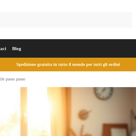
Cerca
aci
Blog
Spedizione gratuita in tutto il mondo per tutti gli ordini
ile passo passo