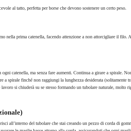
vole al tatto, perfetta per borse che devono sostenere un certo peso.
o nella prima catenella, facendo attenzione a non attorcigliare il filo. A
 ogni catenella, ma senza fare aumenti. Continua a girare a spirale. No
e a spirale finché non raggiungi la lunghezza desiderata (solitamente tra
lavoro si chiuderà su se stesso formando un tubolare naturale, molto ri
zionale)
erisci all’interno del tubolare che stai creando un pezzo di corda di go
lavorare le maglie basse attorno alla corda, assicurandoti che ogni magl