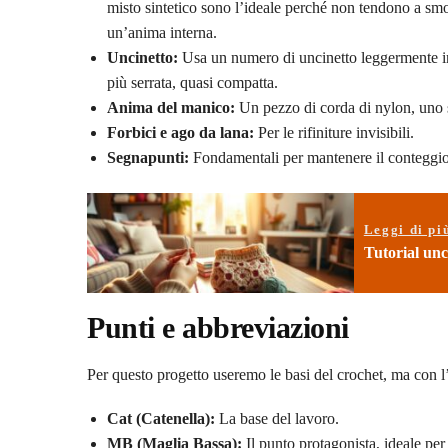
misto sintetico sono l’ideale perché non tendono a smol
un’anima interna.
Uncinetto:
Usa un numero di uncinetto leggermente inf
più serrata, quasi compatta.
Anima del manico:
Un pezzo di corda di nylon, uno 
Forbici e ago da lana:
Per le rifiniture invisibili.
Segnapunti:
Fondamentali per mantenere il conteggio co
Leggi di pi
Tutorial unc
Punti e abbreviazioni
Per questo progetto useremo le basi del crochet, ma con l’a
Cat (Catenella):
La base del lavoro.
MB (Maglia Bassa):
Il punto protagonista, ideale per