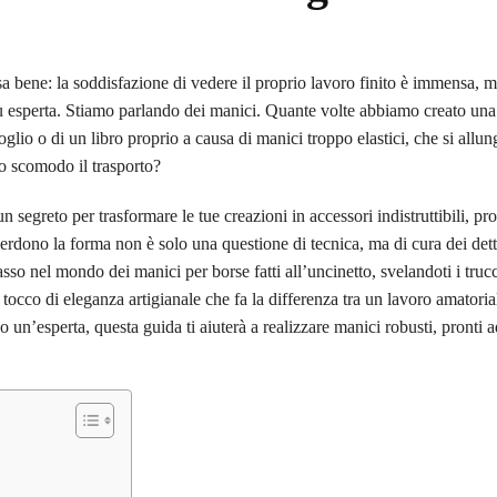
a bene: la soddisfazione di vedere il proprio lavoro finito è immensa, m
iù esperta. Stiamo parlando dei manici. Quante volte abbiamo creato una
oglio o di un libro proprio a causa di manici troppo elastici, che si allu
o scomodo il trasporto?
egreto per trasformare le tue creazioni in accessori indistruttibili, pro
rdono la forma non è solo una questione di tecnica, ma di cura dei detta
asso nel mondo dei manici per borse fatti all’uncinetto, svelandoti i truc
 tocco di eleganza artigianale che fa la differenza tra un lavoro amatoria
 o un’esperta, questa guida ti aiuterà a realizzare manici robusti, pronti a