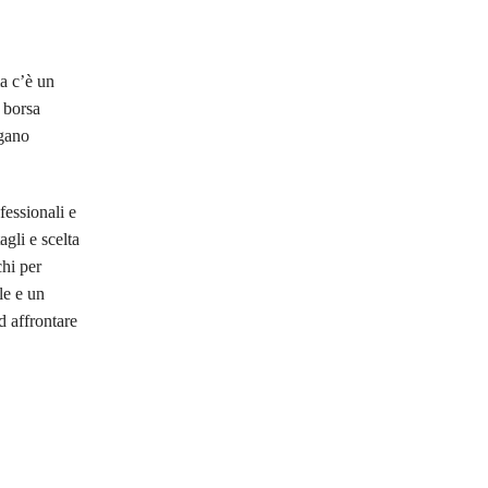
a c’è un
 borsa
ngano
fessionali e
gli e scelta
chi per
le e un
d affrontare