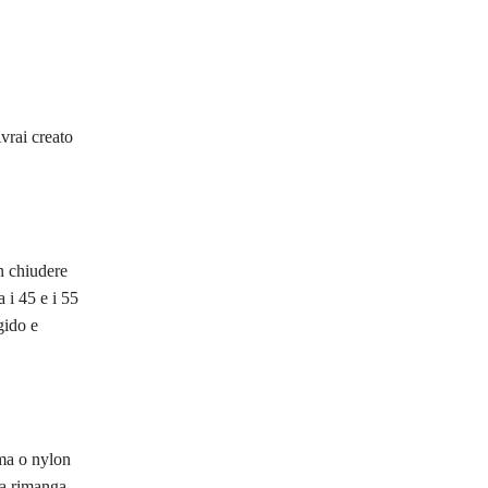
vrai creato
n chiudere
 i 45 e i 55
gido e
mma o nylon
ia rimanga