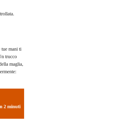
rollata.
 tue mani ti
 Un trucco
della maglia,
germente:
in 2 minuti