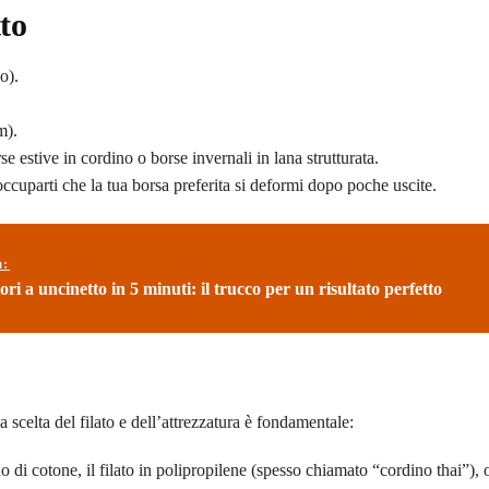
to
o).
m).
e estive in cordino o borse invernali in lana strutturata.
ccuparti che la tua borsa preferita si deformi dopo poche uscite.
ù:
ri a uncinetto in 5 minuti: il trucco per un risultato perfetto
 scelta del filato e dell’attrezzatura è fondamentale:
no di cotone, il filato in polipropilene (spesso chiamato “cordino thai”), o