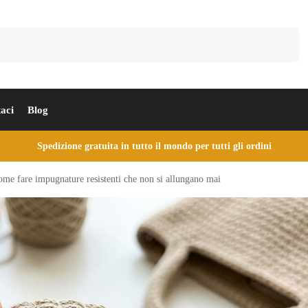
Cerca
aci
Blog
Spedizione gratuita in tutto il mondo per tutti gli ordini
ome fare impugnature resistenti che non si allungano mai