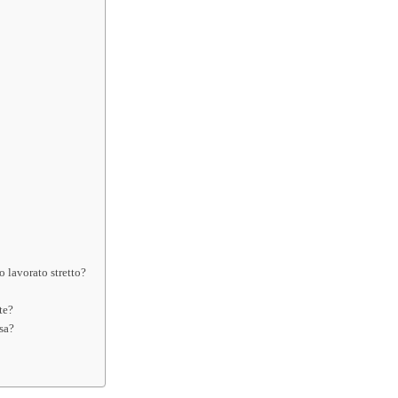
 lavorato stretto?
te?
rsa?