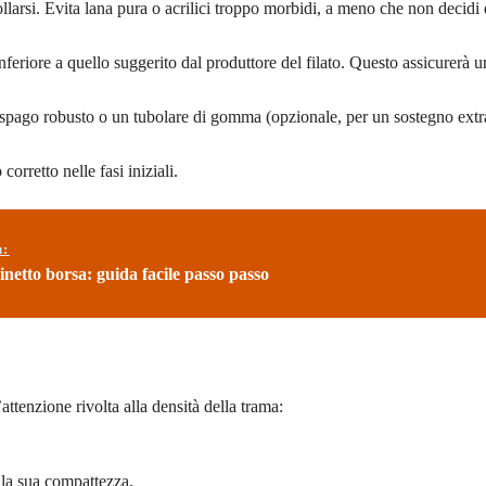
larsi. Evita lana pura o acrilici troppo morbidi, a meno che non decidi d
eriore a quello suggerito dal produttore del filato. Questo assicurerà u
spago robusto o un tubolare di gomma (opzionale, per un sostegno extr
rretto nelle fasi iniziali.
ù:
inetto borsa: guida facile passo passo
ttenzione rivolta alla densità della trama:
 la sua compattezza.