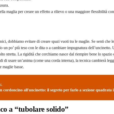
iusura.
lla maglia per creare un effetto a rilievo o una maggiore flessibilità cont
ci, dobbiamo evitare di creare spazi vuoti tra le maglie. Se senti che le
ilo un po’ più teso con le dita o a cambiare impugnatura dell’uncinetto.
to stretta. La rigidità che cerchiamo nasce dal riempire bene lo spazio 
decidi di usare un’anima (come una corda interna), la tecnica cambierà leg
le maglie basse.
ù:
 cordoncino all'uncinetto: il segreto per farlo a sezione quadrata 
co a “tubolare solido”