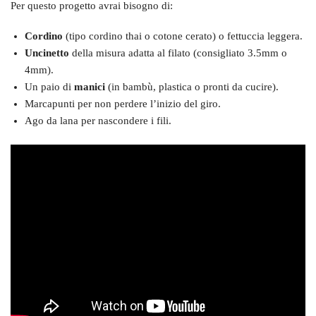
Per questo progetto avrai bisogno di:
Cordino
(tipo cordino thai o cotone cerato) o fettuccia leggera.
Uncinetto
della misura adatta al filato (consigliato 3.5mm o
4mm).
Un paio di
manici
(in bambù, plastica o pronti da cucire).
Marcapunti per non perdere l’inizio del giro.
Ago da lana per nascondere i fili.