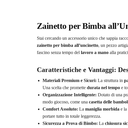
Zainetto per Bimba all’U
Stai cercando un accessorio unico che sappia raccon
zainetto per bimba all’uncinetto
, un pezzo artig
fascino senza tempo del
lavoro a mano
alla pratic
Caratteristiche e Vantaggi: De
Materiali Premium e Sicuri:
La struttura in
pa
Una scelta che promette
durata nel tempo
e to
Organizzazione Intelligente:
Dotato di una pr
modo giocoso, come una
casetta delle bambol
Comfort Assoluto:
La
maniglia morbida
e la
portare tutto in totale leggerezza.
Sicurezza a Prova di Bimbo:
La
chiusura si