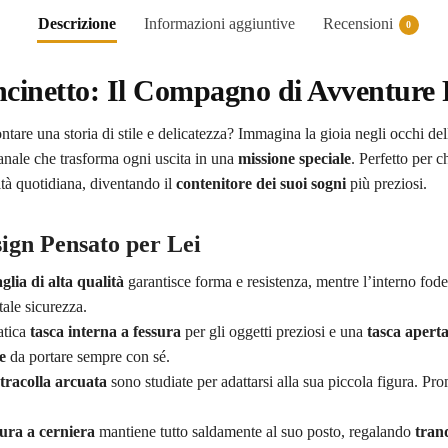
Descrizione
Informazioni aggiuntive
Recensioni
0
ncinetto: Il Compagno di Avventure
tare una storia di stile e delicatezza? Immagina la gioia negli occhi del
ianale che trasforma ogni uscita in una
missione speciale
. Perfetto per c
ità quotidiana, diventando il
contenitore dei suoi sogni
più preziosi.
sign Pensato per Lei
glia di alta qualità
garantisce forma e resistenza, mentre l’interno fode
tale sicurezza.
atica
tasca interna a fessura
per gli oggetti preziosi e una
tasca aperta
e
da portare sempre con sé.
tracolla arcuata
sono studiate per adattarsi alla sua piccola figura. P
cura a cerniera
mantiene tutto saldamente al suo posto, regalando
tranq