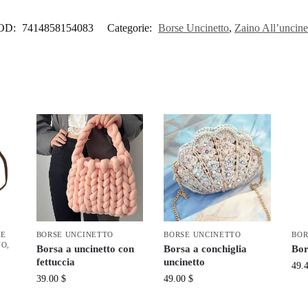
OD:
7414858154083
Categorie:
Borse Uncinetto
,
Zaino All’uncine
SE
BORSE UNCINETTO
BORSE UNCINETTO
BOR
NO
,
Borsa a uncinetto con
Borsa a conchiglia
Bor
fettuccia
uncinetto
49.
39.00
$
49.00
$