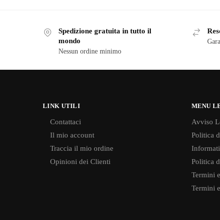
Spedizione gratuita in tutto il
Reso
mondo
Gara
Nessun ordine minimo
LINK UTILI
MENU L
Contattaci
Avviso L
Il mio account
Politica 
Traccia il mio ordine
Informati
Opinioni dei Clienti
Politica 
Termini e
Termini e