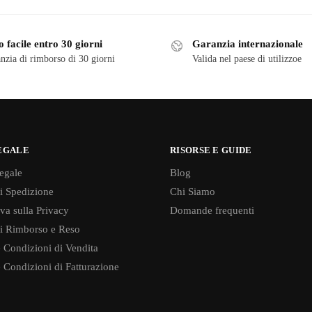
 facile entro 30 giorni
Garanzia internazionale
nzia di rimborso di 30 giorni
Valida nel paese di utilizzoe
EGALE
RISORSE E GUIDE
egale
Blog
di Spedizione
Chi Siamo
va sulla Privacy
Domande frequenti
di Rimborso e Reso
 Condizioni di Vendita
 Condizioni di Fatturazione