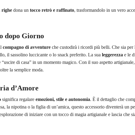
 righe
dona un
tocco retrò e raffinato
, trasformandolo in un vero acc
no dopo Giorno
il
compagno di avventure
che custodirà i ricordi più belli. Che sia per
lo, il sassolino luccicante o lo snack preferito. La sua
leggerezza
e le d
 “uscire di casa” in un momento magico. Con il suo aspetto artigianale, p
oltre la semplice moda.
oria d’Amore
o
significa regalare
emozioni, stile e autonomia
. È il dettaglio che com
essa, la nipotina o la figlia di un’amica, questo accessorio diventerà un
plorazione di iniziare con un tocco di magia artigianale e lascia che sia 